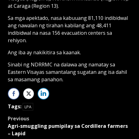
at Caraga (Region 13).
Sa mga apektado, nasa kabuuang 81,110 indibidwal
ang nawalan ng tirahan kabilang ang 48,411
indibidwal na nasa 156 evacuation centers sa
rehiyon.
Ang iba ay nakikitira sa kaanak.
Sinabi ng NDRRMC na dalawa ang namatay sa
Eastern Visayas samantalang sugatan ang isa dahil
sa masamang panahon.
Tags:
LPA
Post
Previous
Agri-smuggling pumipilay sa Cordillera farmers
navigation
– Lapid