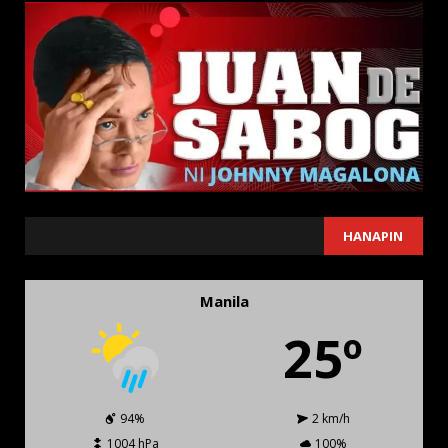
SEARCH
HANAPIN
Manila
25º
94%
2 km/h
1004 hPa
100%