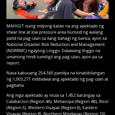
MAHIGIT isang milyong katao na ang apektado ng
shear line at low pressure area bunsod ng walang
patid na pag-ulan sa ilang bahagi ng bansa, ayon sa
National Disaster Risk Reduction and Management
(NDRRMC) ngayong Linggo. Dalawang linggo na
umanong hindi tumitigil ang pag-ulan, ayon pa sa
report.
Nasa kabuuang 254,160 pamilya na kinabibilangan
ng 1,003,271 indibidwal ang apektado ng pag-ulan at
pagbaha.
Ang mga apektado ay mula sa 1,452 barangay sa
Calabarzon (Region 4A), Mimaropa (Region 4B), Bicol
(Region 5), Western Visayas (Region 6), Eastern
Visayas (Region 8), Northern Mindanao (Region 10),