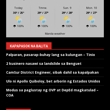
Today
Tmrw.
Sun. 9
Mon. 10
30º / 25º
29º / 27º
29º / 28º
29º / 27º
100%
100%
100%
100%
Manila weather
KAPAPASOK NA BALITA
Palparan, pasarap-buhay lang sa kulungan – Tinio
2 kusinero nasawi sa landslide sa Benguet
CamSur District Engineer, sibak dahil sa kapalpakan
Ulo ni Apollo Quiboloy, bet arborin ng Estados Unidos
Modus sa paglustay ng OVP at DepEd magkatulad –
COA