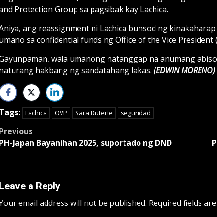
and Protection Group sa pagsibak kay Lachica.
Aniya, ang reassignment ni Lachica bunsod ng kinakahar
umano sa confidential funds ng Office of the Vice President
Gayunpaman, wala umanong natanggap na anumang abiso ang
naturang hakbang ng sandatahang lakas.
(EDWIN MORENO)
Tags:
Lachica
OVP
Sara Duterte
seguridad
Post
Previous
PH-Japan Bayanihan 2025, suportado ng DND
P
navigation
Leave a Reply
Your email address will not be published.
Required fields ar