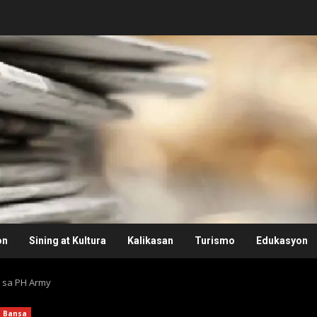
on
Sining at Kultura
Kalikasan
Turismo
Edukasyon
ik sa PH Army
Bansa