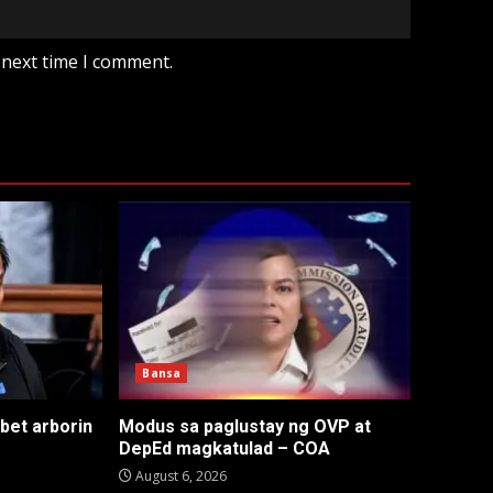
 next time I comment.
Bansa
 bet arborin
Modus sa paglustay ng OVP at
DepEd magkatulad – COA
August 6, 2026