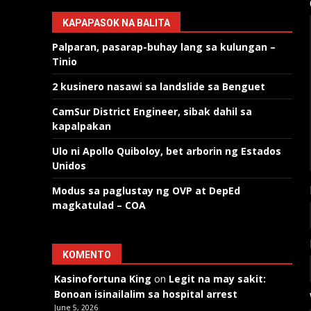
KAPAPASOK NA BALITA
Palparan, pasarap-buhay lang sa kulungan –
Tinio
2 kusinero nasawi sa landslide sa Benguet
CamSur District Engineer, sibak dahil sa
kapalpakan
Ulo ni Apollo Quiboloy, bet arborin ng Estados
Unidos
Modus sa paglustay ng OVP at DepEd
magkatulad – COA
KOMENTO
Kasinofortuna King
on
Legit na may sakit:
Bonoan isinailalim sa hospital arrest
June 5, 2026