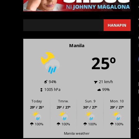
SEARCH
HANAPIN
Manila
25º
94%
21 km/h
1005 hPa
99%
Today
Tmrw.
Sun. 9
Mon. 10
29º / 25º
29º / 27º
30º / 27º
29º / 27º
100%
100%
100%
100%
Manila weather