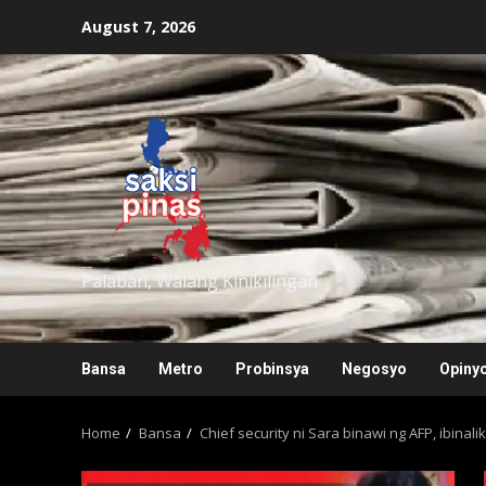
Skip
August 7, 2026
to
content
saksipinas
Palaban, Walang Kinikilingan
Bansa
Metro
Probinsya
Negosyo
Opiny
Home
Bansa
Chief security ni Sara binawi ng AFP, ibinal