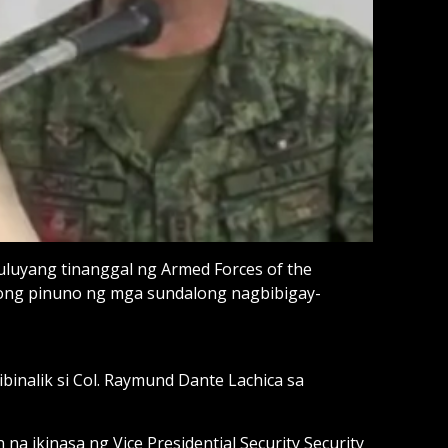
tuluyang tinanggal ng Armed Forces of the
ayong pinuno ng mga sundalong nagbibigay-
 ibinalik si Col. Raymund Dante Lachica sa
na ikinasa ng Vice Presidential Security Security