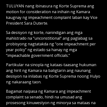
TULUYAN nang ibinasura ng Korte Suprema ang
motion for consideration na inihain ng Kamara
kaugnay ng impeachment complaint laban kay Vice
President Sara Duterte.
Sa desisyon ng korte, nanindigan ang mga
mahistrado na “unconstitional” ang paglabag sa
probisyong nagtatakda ng “one impeachment per
year policy” ng estado sa hanay ng mga
“impeachable government officials.”
Partikular na sinopla ng kataas-taasang hukuman
ang hirit ng Kamara na baligtarin ang naunang
desisyon na inilabas ng Korte Suprema noong Hulyo
ng nakaraang taon.
Bagamat naipasa ng Kamara ang impeachment
complaint sa senado, hindi na umusad ang
prosesong kinuwestyon ng minorya sa mataas na