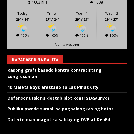
1002 hPa
100%
Today
Tmrw.
Tue. 11
Wed. 12
29º / 24º
27º / 24º
29º / 24º
29º / 27º
100%
100%
100%
100%
Manila weather
KAPAPASOK NA BALITA
Kasong graft kasado kontra kontratistang
congressman
10 Maleta Boys arestado sa Las Piñas City
Defensor utak ng destab plot kontra Dayunyor
Publiko pwede sumali sa pagbalangkas ng batas
Duterte mananagot sa sablay ng OVP at DepEd