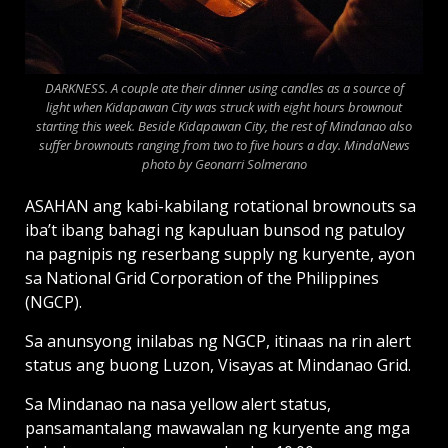
DARKNESS. A couple ate their dinner using candles as a source of
light when Kidapawan City was struck with eight hours brownout
starting this week. Beside Kidapawan City, the rest of Mindanao also
suffer brownouts ranging from two to five hours a day. MindaNews
photo by Geonarri Solmerano
ASAHAN ang kabi-kabilang rotational brownouts sa
iba’t ibang bahagi ng kapuluan bunsod ng patuloy
na pagnipis ng reserbang supply ng kuryente, ayon
sa National Grid Corporation of the Philippines
(NGCP).
Sa anunsyong inilabas ng NGCP, itinaas na rin alert
status ang buong Luzon, Visayas at Mindanao Grid.
Sa Mindanao na nasa yellow alert status,
pansamantalang mawawalan ng kuryente ang mga