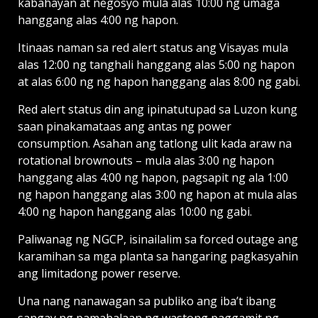
kabahayan at negosyo mula alas 10:00 ng umaga
hanggang alas 4:00 ng hapon.
Itinaas naman sa red alert status ang Visayas mula
alas 12:00 ng tanghali hanggang alas 5:00 ng hapon
at alas 6:00 ng ng hapon hanggang alas 8:00 ng gabi.
Red alert status din ang ipinatutupad sa Luzon kung
saan pinakamataas ang antas ng power
consumption. Asahan ang tatlong ulit kada araw na
rotational brownouts – mula alas 3:00 ng hapon
hanggang alas 4:00 ng hapon, pagsapit ng ala 1:00
ng hapon hanggang alas 3:00 ng hapon at mula alas
4:00 ng hapon hanggang alas 10:00 ng gabi.
Paliwanag ng NGCP, isinailalim sa forced outage ang
karamihan sa mga planta sa hangaring pagkasyahin
ang limitadong power reserve.
Una nang nanawagan sa publiko ang iba’t ibang
sangay ng pamahalaan ng wastong paggamit ng