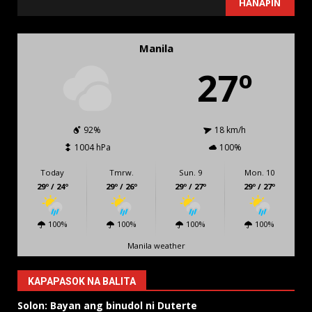
SEARCH
HANAPIN
Manila
27º
92%
18 km/h
1004 hPa
100%
Today
Tmrw.
Sun. 9
Mon. 10
29º / 24º
29º / 26º
29º / 27º
29º / 27º
100%
100%
100%
100%
Manila weather
KAPAPASOK NA BALITA
Solon: Bayan ang binudol ni Duterte