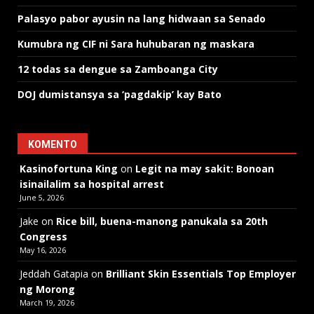
Palasyo pabor ayusin na lang hidwaan sa Senado
Kumubra ng CIF ni Sara huhubaran ng maskara
12 todas sa dengue sa Zamboanga City
DOJ dumistansya sa ‘pagdakip’ kay Bato
KOMENTO
Kasinofortuna King
on
Legit na may sakit: Bonoan
isinailalim sa hospital arrest
June 5, 2026
Jake
on
Rice bill, buena-manong panukala sa 20th
Congress
May 16, 2026
Jeddah Gatapia
on
Brilliant Skin Essentials Top Employer
ng Morong
March 19, 2026