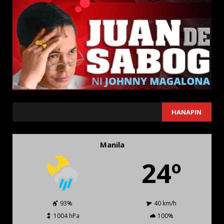
SEARCH
HANAPIN
Manila
24º
93%
40 km/h
1004 hPa
100%