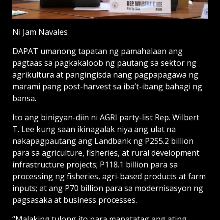
Ni Jam Navales
DAPAT umanong tapatan ng pamahalaan ang
pagtaas sa pagkakaloob ng pautang sa sektor ng
agrikultura at pangingisda nang pagpapagawa ng
marami pang post-harvest sa iba’t-ibang bahagi ng
bansa.
Ito ang binigyan-diin ni AGRI party-list Rep. Wilbert
T. Lee kung saan ikinagalak niya ang ulat na
nakapagpautang ang Landbank ng P255.2 billion
para sa agriculture, fisheries, at rural development
infrastructure projects; P118.1 billion para sa
processing ng fisheries, agri-based products at farm
inputs; at ang P70 billion para sa modernisasyon ng
pagsasaka at business processes.
“Malaking tulong ito para mapatatag ang ating