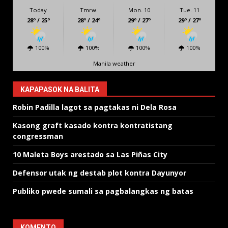
Today
Tmrw.
Mon. 10
Tue. 11
28º / 25º
28º / 24º
29º / 27º
29º / 27º
100%
100%
100%
100%
Manila weather
KAPAPASOK NA BALITA
Robin Padilla lagot sa pagtakas ni Dela Rosa
Kasong graft kasado kontra kontratistang
congressman
10 Maleta Boys arestado sa Las Piñas City
Defensor utak ng destab plot kontra Dayunyor
Publiko pwede sumali sa pagbalangkas ng batas
KOMENTO