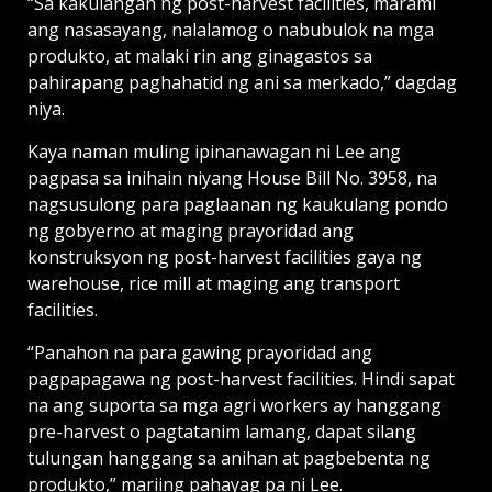
“Sa kakulangan ng post-harvest facilities, marami
ang nasasayang, nalalamog o nabubulok na mga
produkto, at malaki rin ang ginagastos sa
pahirapang paghahatid ng ani sa merkado,” dagdag
niya.
Kaya naman muling ipinanawagan ni Lee ang
pagpasa sa inihain niyang House Bill No. 3958, na
nagsusulong para paglaanan ng kaukulang pondo
ng gobyerno at maging prayoridad ang
konstruksyon ng post-harvest facilities gaya ng
warehouse, rice mill at maging ang transport
facilities.
“Panahon na para gawing prayoridad ang
pagpapagawa ng post-harvest facilities. Hindi sapat
na ang suporta sa mga agri workers ay hanggang
pre-harvest o pagtatanim lamang, dapat silang
tulungan hanggang sa anihan at pagbebenta ng
produkto,” mariing pahayag pa ni Lee.