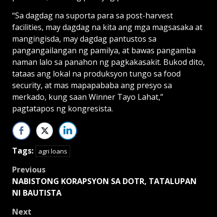
“Sa dagdag na suporta para sa post-harvest
facilities, may dagdag na kita ang mga magsasaka at
mangingisda, may dagdag pantustos sa
pangangailangan ng pamilya, at bawas pangamba
naman lalo sa panahon ng pagkakasakit. Bukod dito,
tataas ang lokal na produksyon tungo sa food
security, at mas mapapababa ang presyo sa
merkado, kung saan Winner Tayo Lahat,”
pagtatapos ng kongresista.
Tags:
agri loans
Post
Previous
NABISTONG KORAPSYON SA DOTR, TATALUPAN
navigation
NI BAUTISTA
Next