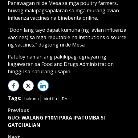
Panawagan ni de Mesa sa mga poultry farmers,
huwag makipagsapalaran sa mga murang avian
influenza vaccines na binebenta online.
“Doon lang tayo dapat kumuha (ng avian influenza
vaccines) sa mga reputable na institutions o source
ng vaccines,” dugtong ni de Mesa.
Patuloy naman ang pakikipag-ugnayan ng
kagawaran sa Food and Drugs Administration
hinggil sa naturang usapin.
Tags:
bakuna
bird flu
DA
Post
Previous
GUO: WALANG P10M PARA IPATUMBA SI
navigation
GATCHALIAN
Next