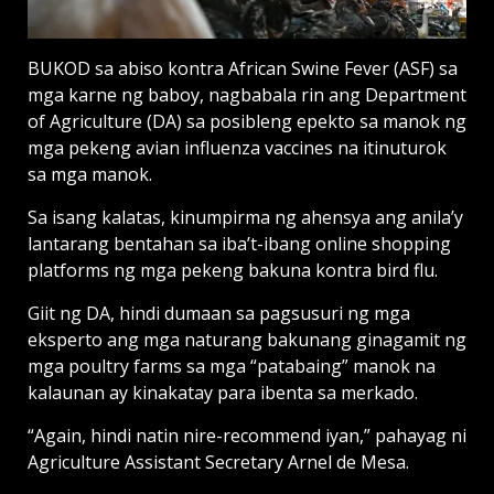
BUKOD sa abiso kontra African Swine Fever (ASF) sa
mga karne ng baboy, nagbabala rin ang Department
of Agriculture (DA) sa posibleng epekto sa manok ng
mga pekeng avian influenza vaccines na itinuturok
sa mga manok.
Sa isang kalatas, kinumpirma ng ahensya ang anila’y
lantarang bentahan sa iba’t-ibang online shopping
platforms ng mga pekeng bakuna kontra bird flu.
Giit ng DA, hindi dumaan sa pagsusuri ng mga
eksperto ang mga naturang bakunang ginagamit ng
mga poultry farms sa mga “patabaing” manok na
kalaunan ay kinakatay para ibenta sa merkado.
“Again, hindi natin nire-recommend iyan,” pahayag ni
Agriculture Assistant Secretary Arnel de Mesa.