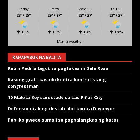
Today
Tmrw.
Wed. 12
Thu. 13
28º / 25º
29º / 27º
29º / 27º
29º / 27º
100%
100%
100%
100%
Manila weather
KAPAPASOK NA BALITA
Robin Padilla lagot sa pagtakas ni Dela Rosa
Kasong graft kasado kontra kontratistang
congressman
10 Maleta Boys arestado sa Las Piñas City
Defensor utak ng destab plot kontra Dayunyor
Publiko pwede sumali sa pagbalangkas ng batas