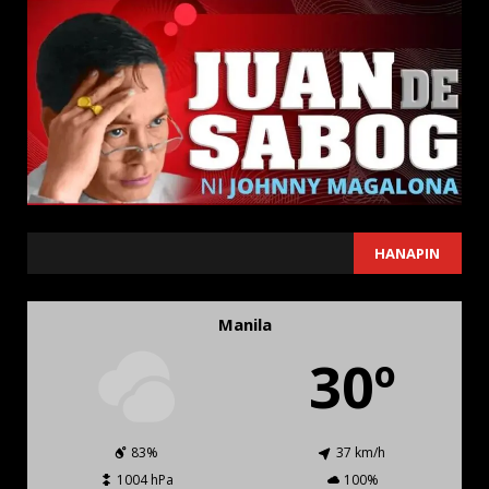
SEARCH
HANAPIN
Manila
30º
83%
37 km/h
1004 hPa
100%