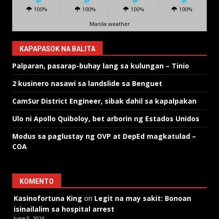
100%
100%
100%
100%
Manila weather
KAPAPASOK NA BALITA
Palparan, pasarap-buhay lang sa kulungan – Tinio
2 kusinero nasawi sa landslide sa Benguet
CamSur District Engineer, sibak dahil sa kapalpakan
Ulo ni Apollo Quiboloy, bet arborin ng Estados Unidos
Modus sa paglustay ng OVP at DepEd magkatulad –
COA
KOMENTO
Kasinofortuna King
on
Legit na may sakit: Bonoan
isinailalim sa hospital arrest
June 5, 2026