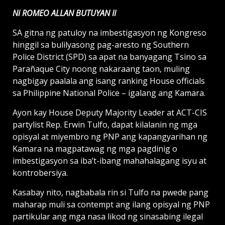
Ni ROMEO ALLAN BUTUYAN II
SA gitna ng patuloy na imbestigasyon ng Kongreso
hinggil sa bulilyasong pag-aresto ng Southern
Police District (SPD) sa apat na banyagang Tsino sa
Parañaque City noong nakaraang taon, muling
nagbigay paalala ang isang ranking House officials
sa Philippine National Police – igalang ang Kamara.
Ayon kay House Deputy Majority Leader at ACT-CIS
partylist Rep. Erwin Tulfo, dapat kilalanin ng mga
opisyal at miyembro ng PNP ang kapangyarihan ng
Kamara na magpatawag ng mga pagdinig o
imbestigasyon sa iba’t-ibang mahahalagang isyu at
kontrobersiya.
Kasabay nito, nagbabala rin si Tulfo na pwede pang
maharap muli sa contempt ang ilang opisyal ng PNP
partikular ang mga nasa likod ng sinasabing ilegal