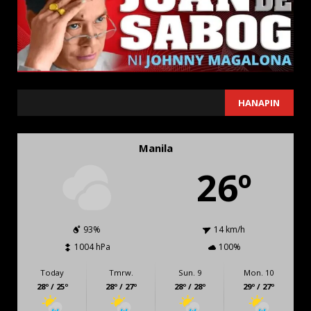
SEARCH
HANAPIN
Manila
26º
93%
14 km/h
1004 hPa
100%
Today
Tmrw.
Sun. 9
Mon. 10
28º / 25º
28º / 27º
28º / 28º
29º / 27º