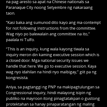
na pag-aresto sa apat na Chinese nationals sa
Paranaque City noong Setyembre ng nakaraang
taon.
“Kasi baka ang sumunod dito kayo ang ma-contempt
for not following instructions from the committee.
Wag niyo po balewalain ang committee na ito,”
paalala ni Tulfo.
“This is an inquiry, kung wala kayong tiwala sa
inquiry meron din kaming executive session which is
a closed door. Mga national security issues we
handle that here. We go to executive session. Kaya
wag nyo idahilan na hindi nyo maibigay,” giit pa ng
kongresista.
Aniya, sa pagtanggi ng PNP na makipagtulungan sa
Congressional inquiry, hindi malayong isipin ng
publiko na mayroon itong pinagtatakpan o gustong
protektahan sa hanay pinaparatangan ng maling