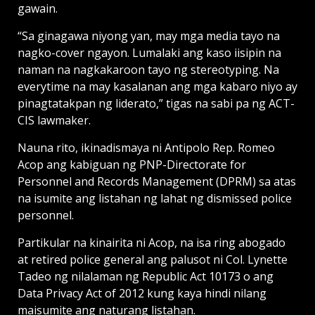
gawain.
“Sa ginagawa niyong yan, may mga media tayo na
nagko-cover ngayon. Lumalaki ang kaso iisipin na
naman na nagkakaroon tayo ng stereotyping. Na
everytime na may kasalanan ang mga kabaro niyo ay
pinagtatakpan ng liderato,” tigas na sabi pa ng ACT-
CIS lawmaker.
Nauna rito, ikinadismaya ni Antipolo Rep. Romeo
Acop ang kabiguan ng PNP-Directorate for
Personnel and Records Management (DPRM) sa atas
na isumite ang listahan ng lahat ng dismissed police
personnel.
Partikular na kinairita ni Acop, na isa ring abogado
at retired police general ang palusot ni Col. Lynette
Tadeo ng nilalaman ng Republic Act 10173 o ang
Data Privacy Act of 2012 kung kaya hindi nilang
maisumite ang naturang listahan.