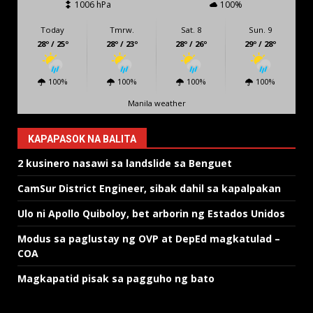
1006 hPa
100%
Today
Tmrw.
Sat. 8
Sun. 9
28º / 25º
28º / 23º
28º / 26º
29º / 28º
100%
100%
100%
100%
Manila weather
KAPAPASOK NA BALITA
2 kusinero nasawi sa landslide sa Benguet
CamSur District Engineer, sibak dahil sa kapalpakan
Ulo ni Apollo Quiboloy, bet arborin ng Estados Unidos
Modus sa paglustay ng OVP at DepEd magkatulad –
COA
Magkapatid pisak sa pagguho ng bato