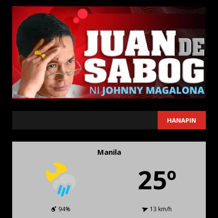
SEARCH
HANAPIN
Manila
25º
94%
13 km/h