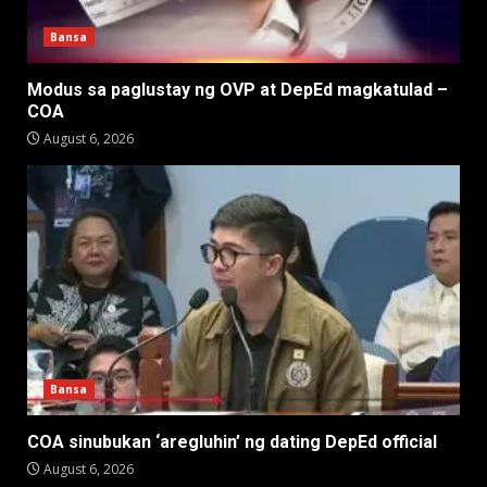
Bansa
Modus sa paglustay ng OVP at DepEd magkatulad –
COA
August 6, 2026
Bansa
COA sinubukan ‘aregluhin’ ng dating DepEd official
August 6, 2026