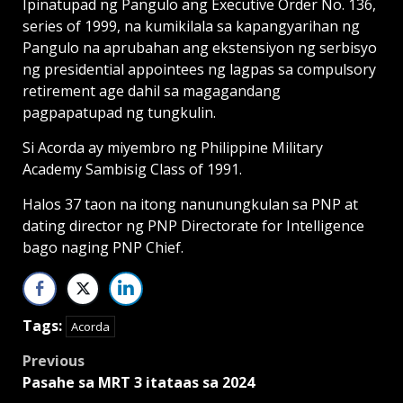
Ipinatupad ng Pangulo ang Executive Order No. 136,
series of 1999, na kumikilala sa kapangyarihan ng
Pangulo na aprubahan ang ekstensiyon ng serbisyo
ng presidential appointees ng lagpas sa compulsory
retirement age dahil sa magagandang
pagpapatupad ng tungkulin.
Si Acorda ay miyembro ng Philippine Military
Academy Sambisig Class of 1991.
Halos 37 taon na itong nanunungkulan sa PNP at
dating director ng PNP Directorate for Intelligence
bago naging PNP Chief.
Tags:
Acorda
Post
Previous
Pasahe sa MRT 3 itataas sa 2024
navigation