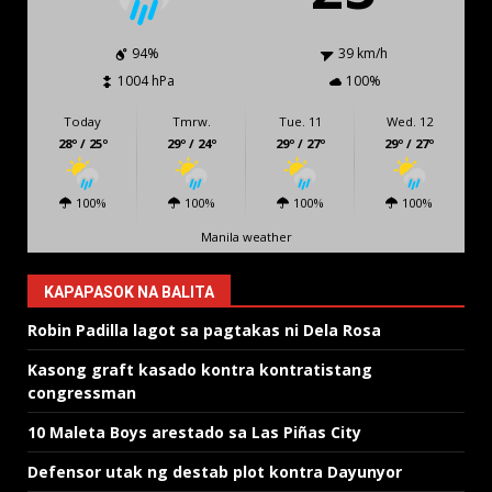
94%
39 km/h
1004 hPa
100%
Today
Tmrw.
Tue. 11
Wed. 12
28º / 25º
29º / 24º
29º / 27º
29º / 27º
100%
100%
100%
100%
Manila weather
KAPAPASOK NA BALITA
Robin Padilla lagot sa pagtakas ni Dela Rosa
Kasong graft kasado kontra kontratistang
congressman
10 Maleta Boys arestado sa Las Piñas City
Defensor utak ng destab plot kontra Dayunyor