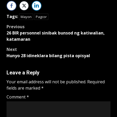
Tags:
Mayon
Pagcor
Post
Previous
26 BIR personnel sinibak bunsod ng katiwalian,
navigation
katamaran
Next
Hunyo 28 idineklara bilang pista opisyal
Leave a Reply
Your email address will not be published.
Required
fields are marked
*
Comment
*