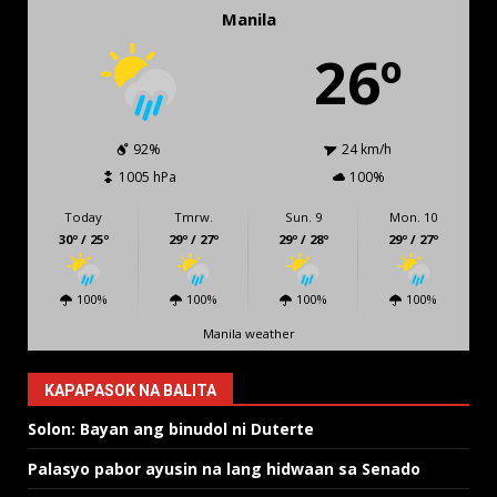
Manila
26º
92%
24 km/h
1005 hPa
100%
Today
Tmrw.
Sun. 9
Mon. 10
30º / 25º
29º / 27º
29º / 28º
29º / 27º
100%
100%
100%
100%
Manila weather
KAPAPASOK NA BALITA
Solon: Bayan ang binudol ni Duterte
Palasyo pabor ayusin na lang hidwaan sa Senado