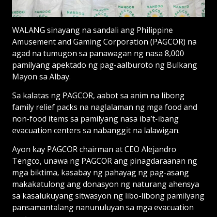
WALANG sinayang na sandali ang Philippine
Amusement and Gaming Corporation (PAGCOR) na
agad na tumugon sa panawagan ng nasa 8,000
pamilyang apektado ng pag-aalburoto ng Bulkang
Mayon sa Albay.
Sa kalatas ng PAGCOR, aabot sa anim na libong
family relief packs na naglalaman ng mga food and
non-food items sa pamilyang nasa iba’t-ibang
evacuation centers sa nabanggit na lalawigan.
Ayon kay PAGCOR chairman at CEO Alejandro
Tengco, unawa ng PAGCOR ang pinagdaraanan ng
mga biktima, kasabay ng pahayag ng pag-asang
makakatulong ang donasyon ng naturang ahensya
sa kasalukuyang sitwasyon ng libo-libong pamilyang
pansamantalang nanunuluyan sa mga evacuation