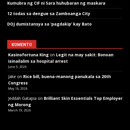
Kumubra ng CIF ni Sara huhubaran ng maskara
12 todas sa dengue sa Zamboanga City
DOJ dumistansya sa ‘pagdakip’ kay Bato
KOMENTO
Kasinofortuna King
on
Legit na may sakit: Bonoan
isinailalim sa hospital arrest
June 5, 2026
Jake
on
Rice bill, buena-manong panukala sa 20th
Congress
May 16, 2026
Jeddah Gatapia
on
Brilliant Skin Essentials Top Employer
ng Morong
March 19, 2026