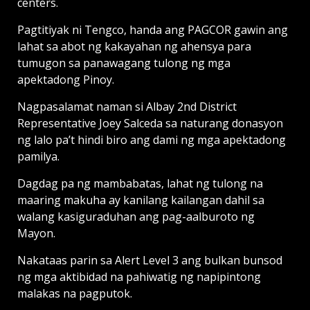
centers.
Pagtitiyak ni Tengco, handa ang PAGCOR gawin ang
lahat sa abot ng kakayahan ng ahensya para
tumugon sa panawagang tulong ng mga
apektadong Pinoy.
Nagpasalamat naman si Albay 2nd District
Representative Joey Salceda sa naturang donasyon
ng lalo pa’t hindi biro ang dami ng mga apektadong
pamilya.
Dagdag pa ng mambabatas, lahat ng tulong na
maaring makuha ay kanilang kailangan dahil sa
walang kasiguraduhan ang pag-aalburoto ng
Mayon.
Nakataas parin sa Alert Level 3 ang bulkan bunsod
ng mga aktibidad na pahiwatig ng napipintong
malakas na pagputok.