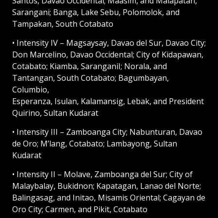
Santos, Davao Occidental; Maasim, and Malapatan,
Sarangani; Banga, Lake Sebu, Polomolok, and
Tampakan, South Cotabato
• Intensity IV – Magsaysay, Davao del Sur, Davao City;
Don Marcelino, Davao Occidental; City of Kidapawan,
Cotabato; Kiamba, SaranganiI; Norala, and
Tantangan, South Cotabato; Bagumbayan,
Columbio,
Esperanza, Isulan, Kalamansig, Lebak, and President
Quirino, Sultan Kudarat
• Intensity III – Zamboanga City; Nabunturan, Davao
de Oro; M’lang, Cotabato; Lambayong, Sultan
Kudarat
• Intensity II – Molave, Zamboanga del Sur; City of
Malaybalay, Bukidnon; Kapatagan, Lanao del Norte;
Balingasag, and Initao, Misamis Oriental; Cagayan de
Oro City; Carmen, and Pikit, Cotabato