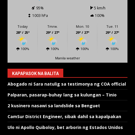
95%
5 km/h
1003 hPa
100%
Today
Tmrw.
Mon. 10
Tue. 11
28º / 25º
29º / 27º
29º / 27º
29º / 27º
100%
100%
100%
100%
Manila weather
KAPAPASOK NA BALITA
Abogado ni Sara natulig sa testimonya ng COA official
Palparan, pasarap-buhay lang sa kulungan – Tinio
2 kusinero nasawi sa landslide sa Benguet
CamSur District Engineer, sibak dahil sa kapalpakan
Ulo ni Apollo Quiboloy, bet arborin ng Estados Unidos