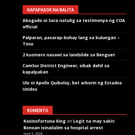
KAPAPASOK NA BALITA
Abogado ni Sara natulig sa testimonya ng COA
official
Palparan, pasarap-buhay lang sa kulungan –
Tinio
2 kusinero nasawi sa landslide sa Benguet
CamSur District Engineer, sibak dahil sa
kapalpakan
Ulo ni Apollo Quiboloy, bet arborin ng Estados
Unidos
KOMENTO
Kasinofortuna King
on
Legit na may sakit:
Bonoan isinailalim sa hospital arrest
June 5, 2026