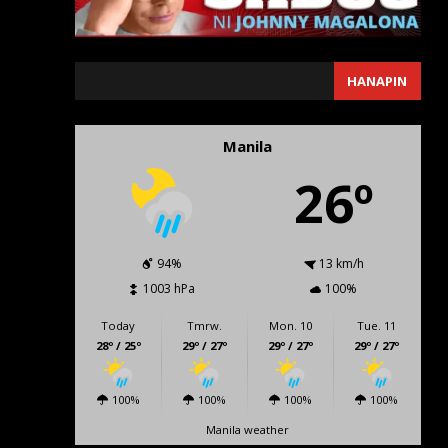
SEARCH
HANAPIN
Manila
26º
94%
13 km/h
1003 hPa
100%
Today
Tmrw.
Mon. 10
Tue. 11
28º / 25º
29º / 27º
29º / 27º
29º / 27º
100%
100%
100%
100%
Manila weather