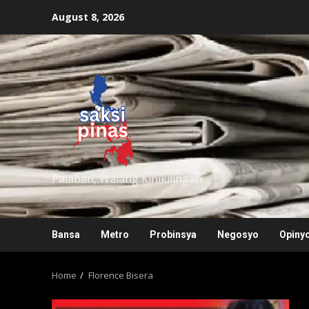
Skip
August 8, 2026
to
content
saksipinas
Palaban, Walang Kinikilingan
Bansa
Metro
Probinsya
Negosyo
Opiny
Home
Florence Bisera