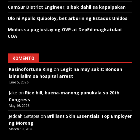
CamSur District Engineer, sibak dahil sa kapalpakan
Ulo ni Apollo Quiboloy, bet arborin ng Estados Unidos
Modus sa paglustay ng OVP at DepEd magkatulad –
COA
KOMENTO
Kasinofortuna King
on
Legit na may sakit: Bonoan
isinailalim sa hospital arrest
June 5, 2026
Jake
on
Rice bill, buena-manong panukala sa 20th
Congress
May 16, 2026
Jeddah Gatapia
on
Brilliant Skin Essentials Top Employer
ng Morong
March 19, 2026