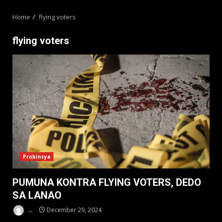
MENU
Home
flying voters
flying voters
Probinsya
PUMUNA KONTRA FLYING VOTERS, DEDO
SA LANAO
..
December 29, 2024