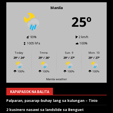
Manila
25º
93%
2 km/h
1005 hPa
100%
Today
Tmrw.
Sun. 9
Mon. 10
29º / 24º
29º / 26º
29º / 27º
29º / 27º
100%
100%
100%
100%
Manila weather
KAPAPASOK NA BALITA
Palparan, pasarap-buhay lang sa kulungan – Tinio
2 kusinero nasawi sa landslide sa Benguet