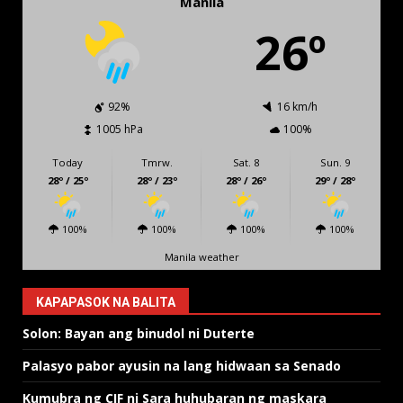
Manila
26º
92%
16 km/h
1005 hPa
100%
Today
Tmrw.
Sat. 8
Sun. 9
28º / 25º
28º / 23º
28º / 26º
29º / 28º
100%
100%
100%
100%
Manila weather
KAPAPASOK NA BALITA
Solon: Bayan ang binudol ni Duterte
Palasyo pabor ayusin na lang hidwaan sa Senado
Kumubra ng CIF ni Sara huhubaran ng maskara