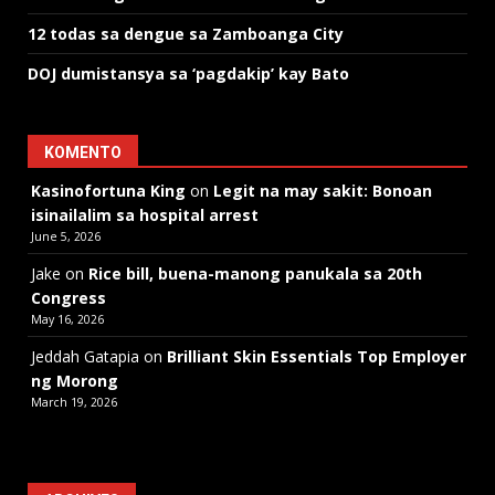
12 todas sa dengue sa Zamboanga City
DOJ dumistansya sa ‘pagdakip’ kay Bato
KOMENTO
Kasinofortuna King
on
Legit na may sakit: Bonoan
isinailalim sa hospital arrest
June 5, 2026
Jake
on
Rice bill, buena-manong panukala sa 20th
Congress
May 16, 2026
Jeddah Gatapia
on
Brilliant Skin Essentials Top Employer
ng Morong
March 19, 2026