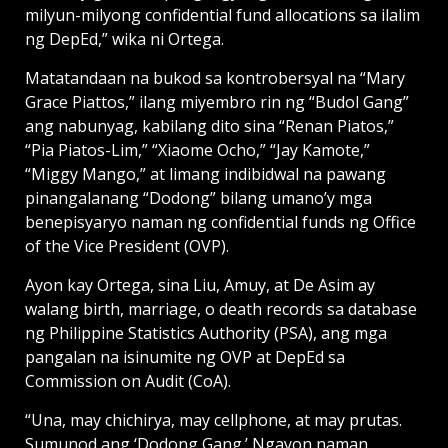
milyun-milyong confidential fund allocations sa ilalim
ng DepEd,” wika ni Ortega.
Matatandaan na bukod sa kontrobersyal na “Mary
Grace Piattos,” ilang miyembro rin ng “Budol Gang”
ang nabunyag, kabilang dito sina “Renan Piatos,”
“Pia Piatos-Lim,” “Xiaome Ocho,” “Jay Kamote,”
“Miggy Mango,” at limang indibidwal na pawang
pinangalanang “Dodong” bilang umano’y mga
benepisyaryo naman ng confidential funds ng Office
of the Vice President (OVP).
Ayon kay Ortega, sina Liu, Amuy, at De Asim ay
walang birth, marriage, o death records sa database
ng Philippine Statistics Authority (PSA), ang mga
pangalan na isinumite ng OVP at DepEd sa
Commission on Audit (CoA).
“Una, may chichirya, may cellphone, at may prutas.
Sumunod ang ‘Dodong Gang.’ Ngayon naman,