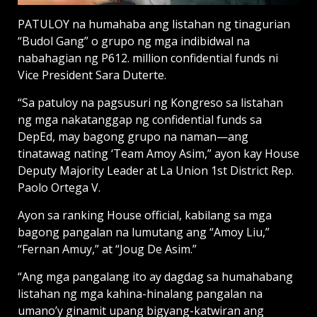
PATULOY na humahaba ang listahan ng tinagurian
“Budol Gang” o grupo ng mga indibidwal na
nabahagian ng P612. million confidential funds ni
Vice President Sara Duterte.
“Sa patuloy na pagsusuri ng Kongreso sa listahan
ng mga nakatanggap ng confidential funds sa
DepEd, may bagong grupo na naman—ang
tinatawag nating ‘Team Amoy Asim,” ayon kay House
Deputy Majority Leader at La Union 1st District Rep.
Paolo Ortega V.
Ayon sa ranking House official, kabilang sa mga
bagong pangalan na lumutang ang “Amoy Liu,”
“Fernan Amuy,” at “Joug De Asim.”
“Ang mga pangalang ito ay dagdag sa humahabang
listahan ng mga kahina-hinalang pangalan na
umano’y ginamit upang bigyang-katwiran ang