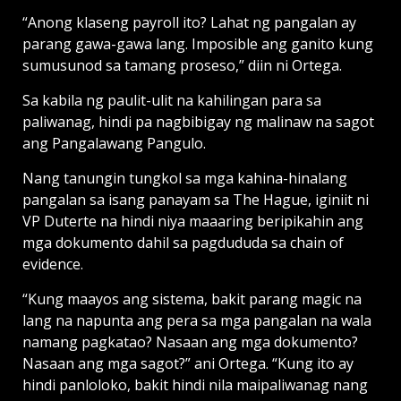
“Anong klaseng payroll ito? Lahat ng pangalan ay
parang gawa-gawa lang. Imposible ang ganito kung
sumusunod sa tamang proseso,” diin ni Ortega.
Sa kabila ng paulit-ulit na kahilingan para sa
paliwanag, hindi pa nagbibigay ng malinaw na sagot
ang Pangalawang Pangulo.
Nang tanungin tungkol sa mga kahina-hinalang
pangalan sa isang panayam sa The Hague, iginiit ni
VP Duterte na hindi niya maaaring beripikahin ang
mga dokumento dahil sa pagdududa sa chain of
evidence.
“Kung maayos ang sistema, bakit parang magic na
lang na napunta ang pera sa mga pangalan na wala
namang pagkatao? Nasaan ang mga dokumento?
Nasaan ang mga sagot?” ani Ortega. “Kung ito ay
hindi panloloko, bakit hindi nila maipaliwanag nang