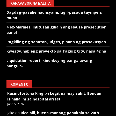
KAPAPASOK NA BALITA
Dagdag-pasahe naunsyami, tigil-pasada taympers
muna
4 ex-Marines, inutusan gibain ang House prosecution
panel
Pagkiling ng senator-judges, pinuna ng prosekusyon
Kwestyunableng proyekto sa Taguig City, nasa 42 na
Liquidation report, kinenkoy ng pangalawang
pangulo?
KOMENTO
Kasinofortuna King
on
Legit na may sakit: Bonoan
isinailalim sa hospital arrest
June 5, 2026
Jake
on
Rice bill, buena-manong panukala sa 20th