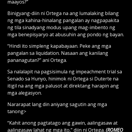
maayos?”
Binigyang-diin ni Ortega na ang lumalaking bilang
ng mga kahina-hinalang pangalan ay nagpapakita
ng tila sinadyang modus upang mag-imbento ng
mga benepisyaryo at abusuhin ang pondo ng bayan.
“Hindi ito simpleng kapabayaan. Peke ang mga
pangalan sa liquidation. Nasaan ang kanilang
pananagutan?” ani Ortega.
Sa nalalapit na pagsisimula ng impeachment trial sa
Senado sa Hunyo, hinimok ni Ortega si Duterte na
itigil na ang mga palusot at direktang harapin ang
mga alegasyon.
Nararapat lang din aniyang sagutin ang mga
tanong>
“Kahit anong pagtatago ang gawin, aalingasaw at
aalingasaw lahat ng mga ito,” diin ni Ortega.
(ROMEO