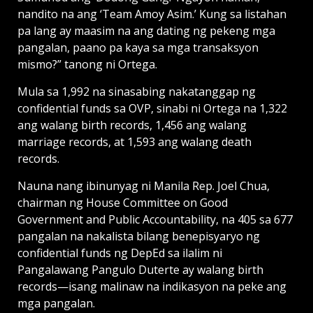
nandito na ang ‘Team Amoy Asim.’ Kung sa listahan
pa lang ay maasim na ang dating ng pekeng mga
pangalan, paano pa kaya sa mga transaksyon
mismo?” tanong ni Ortega.
Mula sa 1,992 na sinasabing nakatanggap ng
confidential funds sa OVP, sinabi ni Ortega na 1,322
ang walang birth records, 1,456 ang walang
marriage records, at 1,593 ang walang death
records.
Nauna nang ibinunyag ni Manila Rep. Joel Chua,
chairman ng House Committee on Good
Government and Public Accountability, na 405 sa 677
pangalan na nakalista bilang benepisyaryo ng
confidential funds ng DepEd sa ilalim ni
Pangalawang Pangulo Duterte ay walang birth
records—isang malinaw na indikasyon na peke ang
mga pangalan.