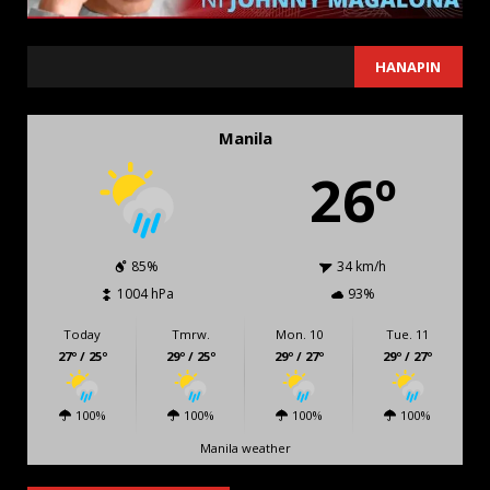
SEARCH
HANAPIN
Manila
26º
85%
34 km/h
1004 hPa
93%
Today
Tmrw.
Mon. 10
Tue. 11
27º / 25º
29º / 25º
29º / 27º
29º / 27º
100%
100%
100%
100%
Manila weather