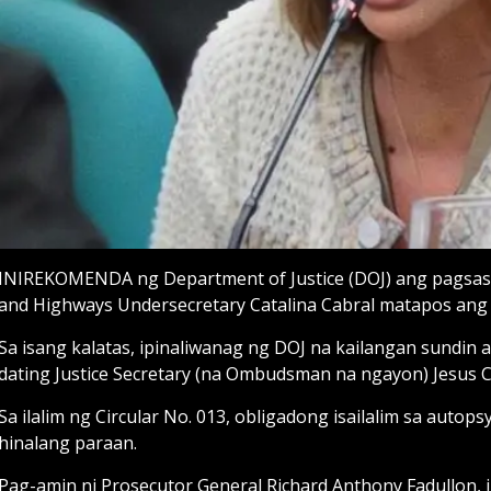
INIREKOMENDA ng Department of Justice (DOJ) ang pagsasa
and Highways Undersecretary Catalina Cabral matapos ang
Sa isang kalatas, ipinaliwanag ng DOJ na kailangan sundin 
dating Justice Secretary (na Ombudsman na ngayon) Jesus C
Sa ilalim ng Circular No. 013, obligadong isailalim sa aut
hinalang paraan.
Pag-amin ni Prosecutor General Richard Anthony Fadullon, 