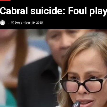
Cabral suicide: Foul play
..
December 19, 2025