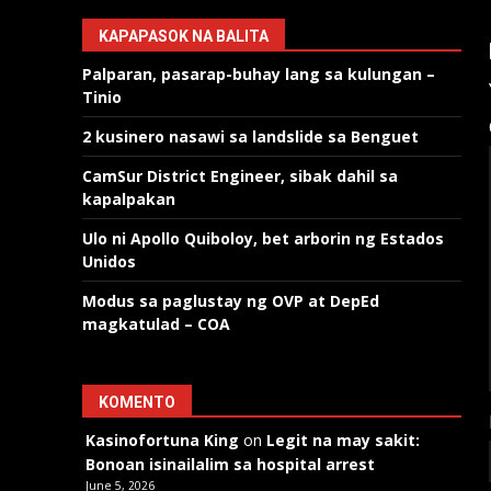
KAPAPASOK NA BALITA
Palparan, pasarap-buhay lang sa kulungan –
Tinio
2 kusinero nasawi sa landslide sa Benguet
CamSur District Engineer, sibak dahil sa
kapalpakan
Ulo ni Apollo Quiboloy, bet arborin ng Estados
Unidos
Modus sa paglustay ng OVP at DepEd
magkatulad – COA
KOMENTO
Kasinofortuna King
on
Legit na may sakit:
Bonoan isinailalim sa hospital arrest
June 5, 2026