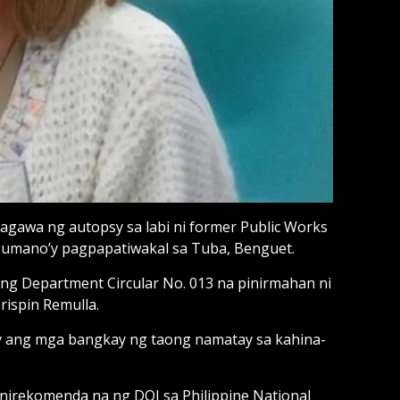
gawa ng autopsy sa labi ni former Public Works
 umano’y pagpapatiwakal sa Tuba, Benguet.
ang Department Circular No. 013 na pinirmahan ni
rispin Remulla.
opsy ang mga bangkay ng taong namatay sa kahina-
inirekomenda na ng DOJ sa Philippine National