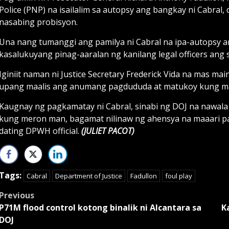
Police (PNP) na isailalim sa autopsy ang bangkay ni Cabra
nasabing probisyon.
Una nang tumanggi ang pamilya ni Cabral na ipa-autopsy
kasalukuyang pinag-aaralan ng kanilang legal officers ang
Iginiit naman ni Justice Secretary Frederick Vida na mas ma
upang maalis ang anumang pagdududa at matukoy kung may
Kaugnay ng pagkamatay ni Cabral, sinabi ng DOJ na nawala n
kung meron man, bagamat nilinaw ng ahensya na maaari pa ri
dating DPWH official.
(JULIET PACOT)
Tags:
Cabral
Department of Justice
Fadullon
foul play
Post
Previous
P71M flood control kotong binalik ni Alcantara sa
K
navigation
DOJ