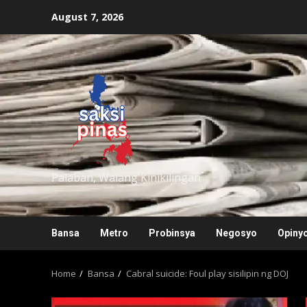
Skip
August 7, 2026
to
content
saksipinas
Palaban, Walang Kinikilingan
Bansa
Metro
Probinsya
Negosyo
Opiny
Home
Bansa
Cabral suicide: Foul play sisilipin ng DOJ