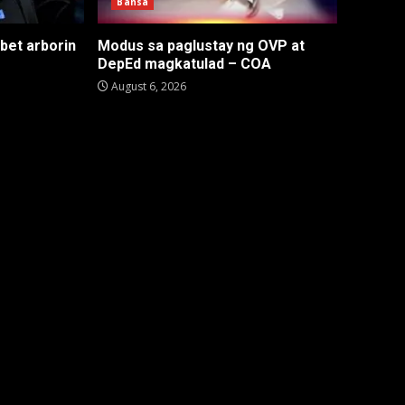
Bansa
 bet arborin
Modus sa paglustay ng OVP at
DepEd magkatulad – COA
August 6, 2026