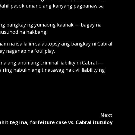
l, dahil pasok umano ang kanyang pagpanaw sa
 ang bangkay ng yumaong kaanak — bagay na
 susunod na hakbang.
inam na isailalim sa autopsy ang bangkay ni Cabral
 naganap na foul play.
a ang anumang criminal liability ni Cabral —
ng habulin ang tinatawag na civil liability ng
Next
ahit tegi na, forfeiture case vs. Cabral itutuloy