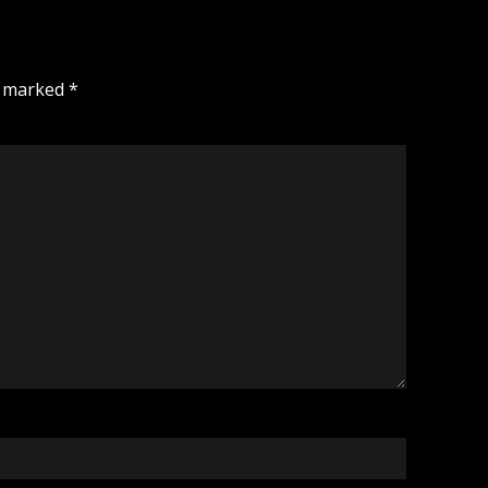
e marked
*