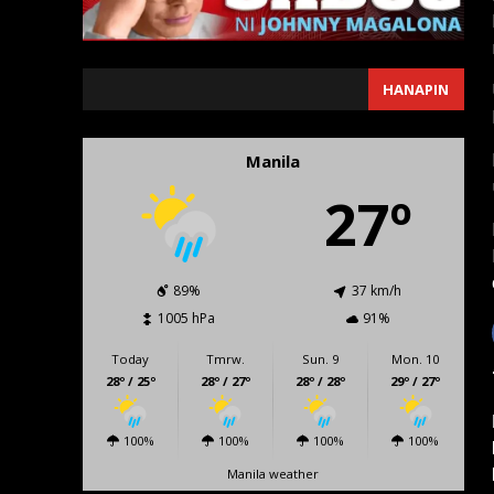
SEARCH
HANAPIN
Manila
27º
89%
37 km/h
1005 hPa
91%
Today
Tmrw.
Sun. 9
Mon. 10
28º / 25º
28º / 27º
28º / 28º
29º / 27º
100%
100%
100%
100%
Manila weather