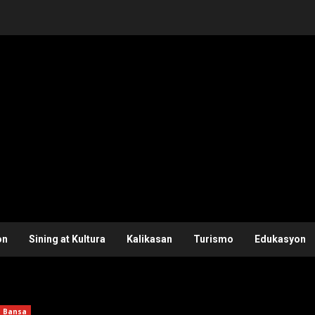
on
Sining at Kultura
Kalikasan
Turismo
Edukasyon
Bansa