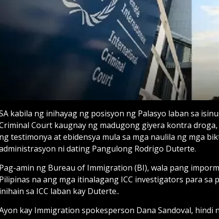
SA kabila ng inihayag ng posisyon ng Palasyo laban sa isin
Criminal Court kaugnay ng madugong giyera kontra droga,
ng testimonya at ebidensya mula sa mga naulila ng mga biktim
administrasyon ni dating Pangulong Rodrigo Duterte.
Pag-amin ng Bureau of Immigration (BI), wala pang impo
Pilipinas na ang mga itinalagang ICC investigators para s
inihain sa ICC laban kay Duterte..
Ayon kay Immigration spokesperson Dana Sandoval, hindi 