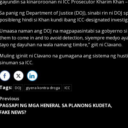
gayundin sa kinaroroonan ni ICC Prosecutor Kharim Khan –
Sa panig ng Department of Justice (DOJ), sinabi rin ni DOJ 
posibleng hindi si Khan kundi ibang ICC-designated invest
Umaasa naman ang DOJ na magpapasintabi sa gobyerno si 
them to come in and to avoid detection, siyempre medyo a
tayo ng dayuhan na wala namang timbre,” giit ni Clavano.
Muling iginiit ni Clavano na gumagana ang sistema ng hust
sinuman sa ICC.
Tags:
DOJ
giyera kontra droga
ICC
Post
Previous
PAGSAPI NG MGA HENERAL SA PLANONG KUDETA,
navigation
FAKE NEWS?