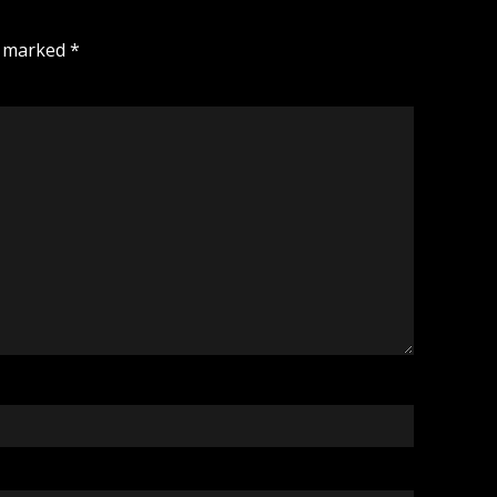
e marked
*