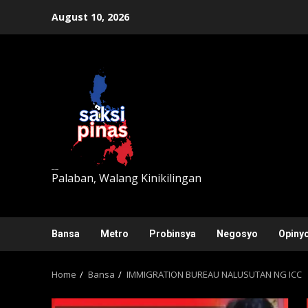
Skip
August 10, 2026
to
content
saksipinas
Palaban, Walang Kinikilingan
Bansa
Metro
Probinsya
Negosyo
Opiny
Home
Bansa
IMMIGRATION BUREAU NALUSUTAN NG ICC