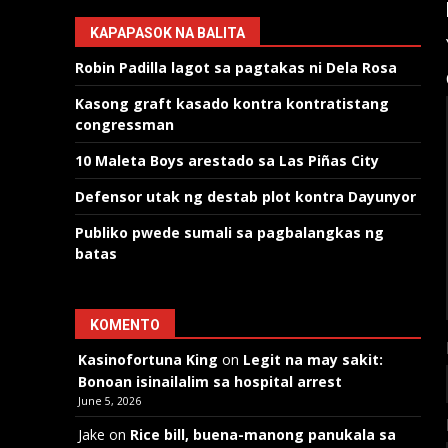
KAPAPASOK NA BALITA
Robin Padilla lagot sa pagtakas ni Dela Rosa
Kasong graft kasado kontra kontratistang
congressman
10 Maleta Boys arestado sa Las Piñas City
Defensor utak ng destab plot kontra Dayunyor
Publiko pwede sumali sa pagbalangkas ng
batas
KOMENTO
Kasinofortuna King
on
Legit na may sakit:
Bonoan isinailalim sa hospital arrest
June 5, 2026
Jake
on
Rice bill, buena-manong panukala sa