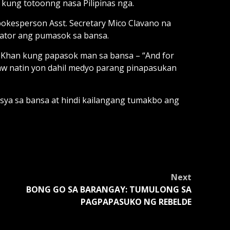
 kung totoonng nasa Pilipinas nga.
spokesperson Asst. Secretary Mico Clavano na
igator ang pumasok sa bansa.
Khan kung papasok man sa bansa – “And for
yaw natin yon dahil medyo parang pinapasukan
isya sa bansa at hindi kailangang tumakbo ang
Next
BONG GO SA BARANGAY: TUMULONG SA
PAGPAPASUKO NG REBELDE