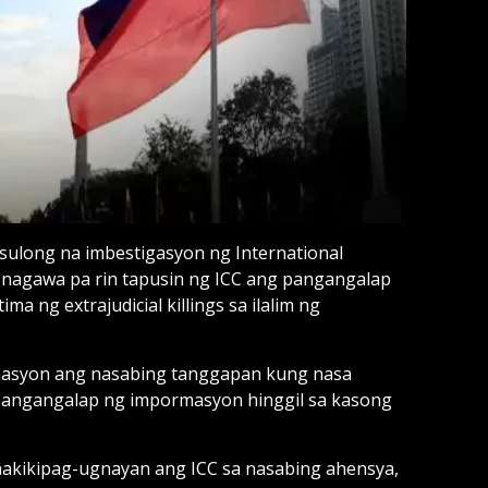
usulong na imbestigasyon ng International
 nagawa pa rin tapusin ng ICC ang pangangalap
a ng extrajudicial killings sa ilalim ng
rmasyon ang nasabing tanggapan kung nasa
a pangangalap ng impormasyon hinggil sa kasong
nakikipag-ugnayan ang ICC sa nasabing ahensya,