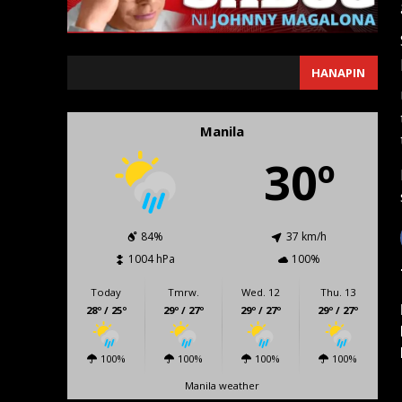
SEARCH
HANAPIN
Manila
30º
84%
37 km/h
1004 hPa
100%
Today
Tmrw.
Wed. 12
Thu. 13
28º / 25º
29º / 27º
29º / 27º
29º / 27º
100%
100%
100%
100%
Manila weather