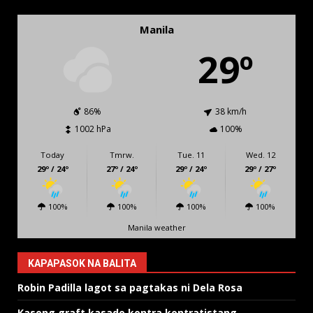
Manila
29º
86%
38 km/h
1002 hPa
100%
Today
Tmrw.
Tue. 11
Wed. 12
29º / 24º
27º / 24º
29º / 24º
29º / 27º
100%
100%
100%
100%
Manila weather
KAPAPASOK NA BALITA
Robin Padilla lagot sa pagtakas ni Dela Rosa
Kasong graft kasado kontra kontratistang