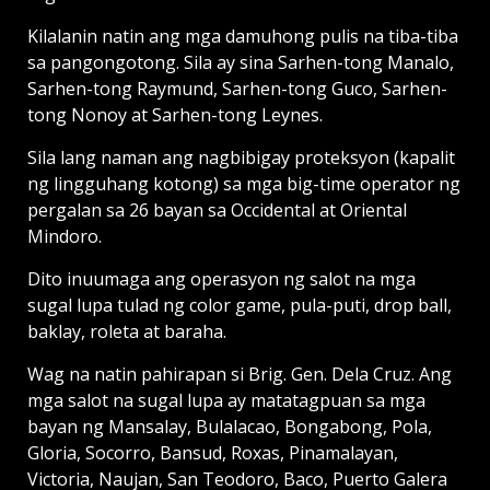
Kilalanin natin ang mga damuhong pulis na tiba-tiba
sa pangongotong. Sila ay sina Sarhen-tong Manalo,
Sarhen-tong Raymund, Sarhen-tong Guco, Sarhen-
tong Nonoy at Sarhen-tong Leynes.
Sila lang naman ang nagbibigay proteksyon (kapalit
ng lingguhang kotong) sa mga big-time operator ng
pergalan sa 26 bayan sa Occidental at Oriental
Mindoro.
Dito inuumaga ang operasyon ng salot na mga
sugal lupa tulad ng color game, pula-puti, drop ball,
baklay, roleta at baraha.
Wag na natin pahirapan si Brig. Gen. Dela Cruz. Ang
mga salot na sugal lupa ay matatagpuan sa mga
bayan ng Mansalay, Bulalacao, Bongabong, Pola,
Gloria, Socorro, Bansud, Roxas, Pinamalayan,
Victoria, Naujan, San Teodoro, Baco, Puerto Galera