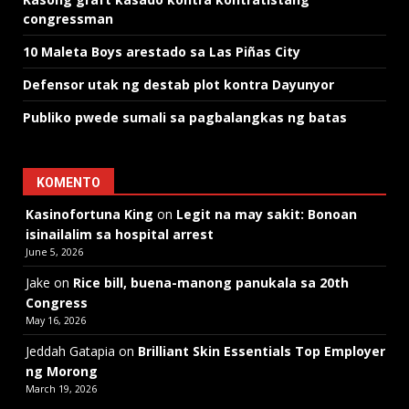
congressman
10 Maleta Boys arestado sa Las Piñas City
Defensor utak ng destab plot kontra Dayunyor
Publiko pwede sumali sa pagbalangkas ng batas
KOMENTO
Kasinofortuna King
on
Legit na may sakit: Bonoan
isinailalim sa hospital arrest
June 5, 2026
Jake
on
Rice bill, buena-manong panukala sa 20th
Congress
May 16, 2026
Jeddah Gatapia
on
Brilliant Skin Essentials Top Employer
ng Morong
March 19, 2026