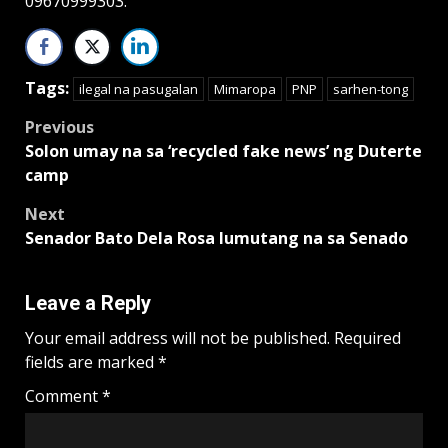
09670999303.
Tags:
ilegal na pasugalan
Mimaropa
PNP
sarhen-tong
Post
Previous
Solon umay na sa ‘recycled fake news’ ng Duterte
navigation
camp
Next
Senador Bato Dela Rosa lumutang na sa Senado
Leave a Reply
Your email address will not be published.
Required
fields are marked
*
Comment
*