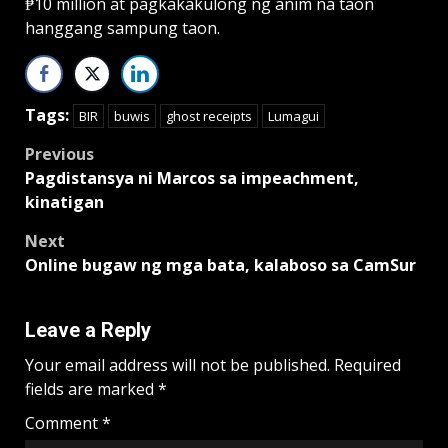
₱10 million at pagkakakulong ng anim na taon
hanggang sampung taon.
Tags:
BIR
buwis
ghost receipts
Lumagui
Post
Previous
Pagdistansya ni Marcos sa impeachment,
navigation
kinatigan
Next
Online bugaw ng mga bata, kalaboso sa CamSur
Leave a Reply
Your email address will not be published.
Required
fields are marked
*
Comment
*