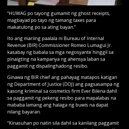
“HUWAG po tayong gumamit ng ghost receipts,
magbayad po tayo ng tamang taxes para
makatulong po sa ating bayan.”
Ito ang mariing paalala ni Bureau of Internal
Revenue (BIR) Commissioner Romeo Lumagui Jr.
kasabay ng babala sa mga negosyante hinggil sa
pinaigting na kampanya ng ahensya laban sa
paggamit ng dispalinghadong resibo.
Ginawa ng BIR chief ang pahayag matapos katigan
ng Department of Justice (DOJ) ang pagsasampa ng
kasong kriminal sa cosmetics firm Ever Bilena dahil
sa paggamit ng pekeng resibo para mapalabas na
mababa lamang ang halaga ng buwis na dapat
nilang bayaran.
“Kinasuhan po natin sila dahil sa kanilang paggamit