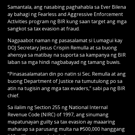
Samantala, ang nasabing paghahabla sa Ever Bilena
ay bahagi ng Fearless and Aggressive Enforcement
Activities program ng BIR kung saan target ang mga
sangkot sa tax evasion at fraud.
Nagpaabot naman ng pasasalamat si Lumagui kay
DOJ Secretary Jesus Crispin Remulla at sa buong
ahensya sa matibay na suporta sa kampanya ng BIR
laban sa mga hindi nagbabayad ng tamang buwis.
“Pinasasalamatan din po natin si Sec. Remulla at ang
buong Department of Justice na tumutulong po sa
atin na tugisin ang mga tax evaders,” sabi pa ng BIR
chief.
Sa ilalim ng Section 255 ng National Internal
Revenue Code (NIRC) of 1997, ang sinumang
mapatunayan guilty sa tax evasion ay maaaring
maharap sa parusang multa na ₱500,000 hanggang