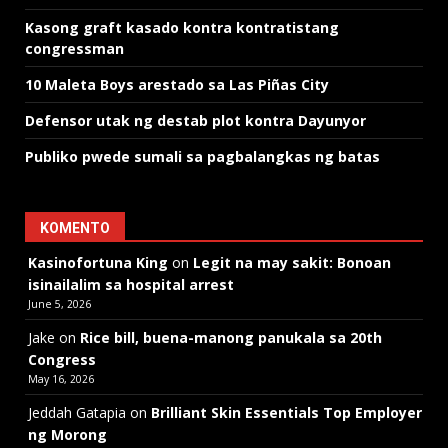
Kasong graft kasado kontra kontratistang
congressman
10 Maleta Boys arestado sa Las Piñas City
Defensor utak ng destab plot kontra Dayunyor
Publiko pwede sumali sa pagbalangkas ng batas
KOMENTO
Kasinofortuna King
on
Legit na may sakit: Bonoan
isinailalim sa hospital arrest
June 5, 2026
Jake
on
Rice bill, buena-manong panukala sa 20th
Congress
May 16, 2026
Jeddah Gatapia
on
Brilliant Skin Essentials Top Employer
ng Morong