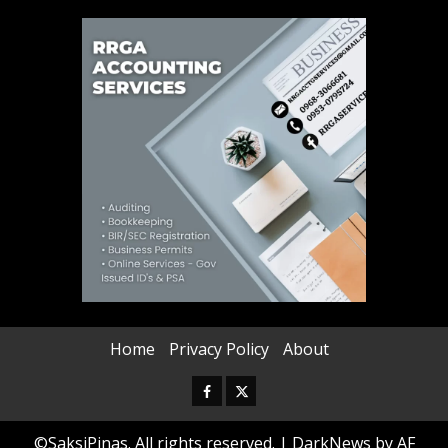
Home
Privacy Policy
About
Facebook
Twitter
©SaksiPinas. All rights reserved.
|
DarkNews
by AF