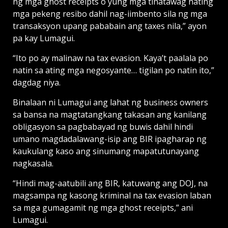
ng mga ghost receipts o yung mga tinatawag nating
mga pekeng resibo dahil nag-iimbento sila ng mga
transaksyon upang pababain ang taxes nila,” ayon
pa kay Lumagui.
“Ito po ay malinaw na tax evasion. Kaya’t paalala po
natin sa ating mga negosyante… tigilan po natin ito,”
dagdag niya.
Binalaan ni Lumagui ang lahat ng business owners
sa bansa na magtatangkang takasan ang kanilang
obligasyon sa pagbabayad ng buwis dahil hindi
umano magdadalawang-isip ang BIR ipagharap ng
kaukulang kaso ang sinumang mapatutunayang
nagkasala.
“Hindi mag-aatubili ang BIR, katuwang ang DOJ, na
magsampa ng kasong kriminal na tax evasion laban
sa mga gumagamit ng mga ghost receipts,” ani
Lumagui.