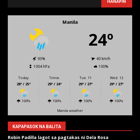
SEARCH
HANAPIN
Manila
24º
93%
40 km/h
1004 hPa
100%
Today
Tmrw.
Tue. 11
Wed. 12
28º / 25º
29º / 24º
29º / 27º
29º / 27º
100%
100%
100%
100%
Manila weather
KAPAPASOK NA BALITA
Robin Padilla lagot sa pagtakas ni Dela Rosa