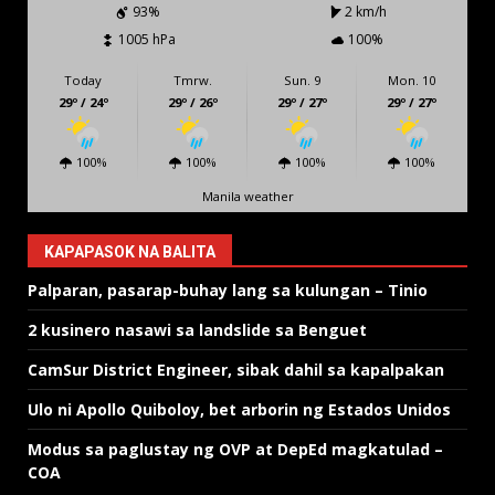
93%
2 km/h
1005 hPa
100%
Today
Tmrw.
Sun. 9
Mon. 10
29º / 24º
29º / 26º
29º / 27º
29º / 27º
100%
100%
100%
100%
Manila weather
KAPAPASOK NA BALITA
Palparan, pasarap-buhay lang sa kulungan – Tinio
2 kusinero nasawi sa landslide sa Benguet
CamSur District Engineer, sibak dahil sa kapalpakan
Ulo ni Apollo Quiboloy, bet arborin ng Estados Unidos
Modus sa paglustay ng OVP at DepEd magkatulad –
COA