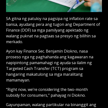
SA gitna ng patuloy na pagsipa ng inflation rate sa
bansa, ayudang pera ang tugon ang Department of
Finance (DOF) sa mga pamilyang apektado ng
walang puknat na pagtaas sa presyo ng bilihin sa
merkado.
Ayon kay Finance Sec. Benjamin Diokno, nasa
proseso nga ng paghahanda ang kagawaran na
napipintong pamamahagi ng ayuda sa ilalim ng
Targeted Cash Transfer (TCT) program sa
hangaring makatulong sa mga maralitang
mamamayan.
“Right now, we’re consi­dering the two-month
subsidy for consumers,” pahayag ni Diokno.
Gayunpaman, walang partikular na binanggit ang