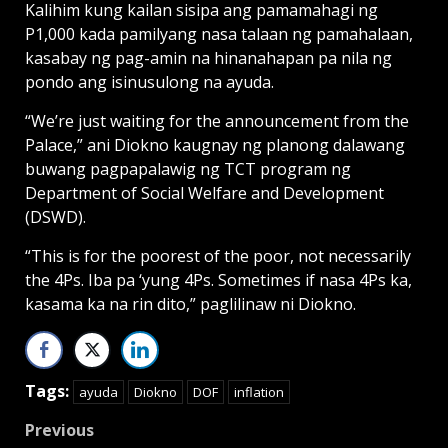
Kalihim kung kailan sisipa ang pamamahagi ng
P1,000 kada pamilyang nasa talaan ng pamahalaan,
kasabay ng pag-amin na hinanahapan pa nila ng
pondo ang isinusulong na ayuda.
“We’re just waiting for the announcement from the
Palace,” ani Diokno kaugnay ng planong dalawang
buwang pagpapalawig ng TCT program ng
Department of Social Welfare and Deve­lopment
(DSWD).
“This is for the poorest of the poor, not necessarily
the 4Ps. Iba pa ‘yung 4Ps. Sometimes if nasa 4Ps ka,
kasama ka na rin dito,” paglilinaw ni Diokno.
Tags:
ayuda
Diokno
DOF
inflation
Post
Previous