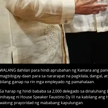
WALANG dahilan para hindi aprubahan ng Kamara ang pan
magbibigay-daan para sa nararapat na pagkilala, dangal, 
bilang ganap na rin mga empleyado ng pamahalaan.
Sa harap ng hindi bababa sa 2,000 delegado sa dinaluhang
inihayag ni House Speaker Faustino Dy III na kabilang ang 
walong prayoridad ng mababang kapulungan.