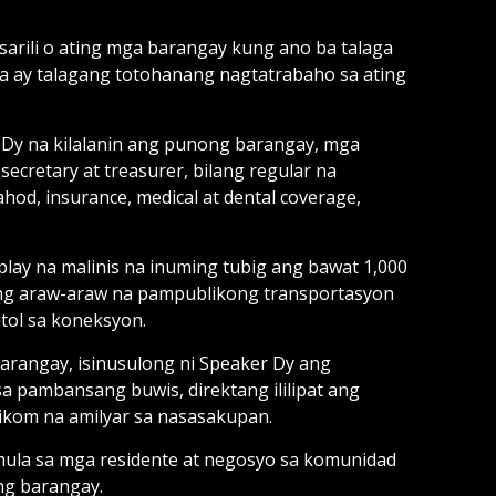
arili o ating mga barangay kung ano ba talaga
ba ay talagang totohanang nagtatrabaho sa ating
 Dy na kilalanin ang punong barangay, mga
retary at treasurer, bilang regular na
od, insurance, medical at dental coverage,
lay na malinis na inuming tubig ang bawat 1,000
ang araw-araw na pampublikong transportasyon
ol sa koneksyon.
arangay, isinusulong ni Speaker Dy ang
 pambansang buwis, direktang ililipat ang
likom na amilyar sa nasasakupan.
 mula sa mga residente at negosyo sa komunidad
ng barangay.