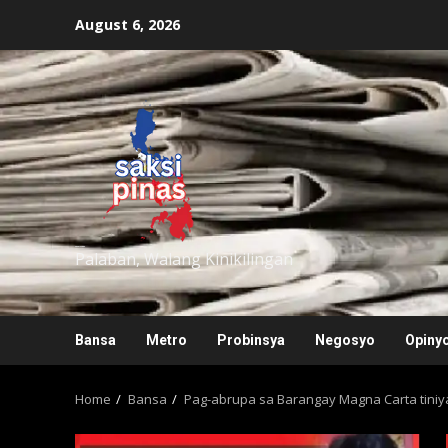
Skip
August 6, 2026
to
content
saksipinas
Palaban, Walang Kinikilingan
Bansa
Metro
Probinsya
Negosyo
Opiny
Home
Bansa
Pag-abrupa sa Barangay Magna Carta tiniya