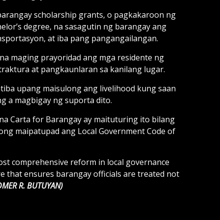
barangay scholarship grants, o pagkakaroon ng
elor’s degree, na sasagutin ng barangay ang
ransportasyon, at iba pang pangangailangan.
na maging prayoridad ang mga residente ng
aktura at pangkaunlaran sa kanilang lugar.
tiba upang maisulong ang livelihood kung saan
g a magbigay ng suporta dito.
a Carta for Barangay ay maituturing ito bilang
ong maipatupad ang Local Government Code of
ost comprehensive reform in local governance
that ensures barangay officials are treated not
MER R. BUTUYAN)