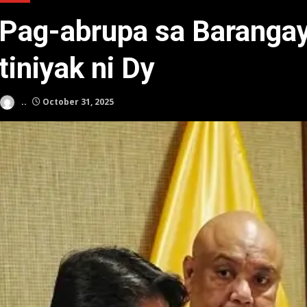
Pag-abrupa sa Baranga
tiniyak ni Dy
..
October 31, 2025