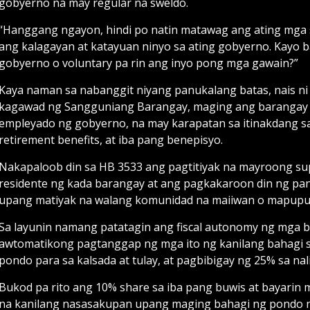
gobyerno na may regular na sweldo.
“Hanggang ngayon, hindi po natin matawag ang ating mga s
ang kalagayan at katayuan ninyo sa ating gobyerno. Kayo 
gobyerno o voluntary pa rin ang inyo pong mga gawain?”
Kaya naman sa nabanggit niyang panukalang batas, nais ni
kagawad ng Sangguniang Barangay, maging ang barangay sec
empleyado ng gobyerno, na may karapatan sa itinakdang sah
retirement benefits, at iba pang benepisyo.
Nakapaloob din sa HB 3533 ang pagtitiyak na mayroong sup
residente ng kada barangay at ang pagkakaroon din ng p
upang matiyak na walang komunidad na maiiwan o mapuput
Sa layunin namang patatagin ang fiscal autonomy ng mga b
awtomatikong pagtanggap ng mga ito ng kanilang bahagi sa
pondo para sa kalsada at tulay, at pagbibigay ng 25% sa na
Bukod pa rito ang 10% share sa iba pang buwis at bayarin
na kanilang nasasakupan upang maging bahagi ng pondo 