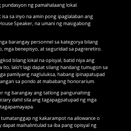
g pundasyon ng pamahalaang lokal.
t isa sa inyo na amin pong ipaglalaban ang
 House Speaker, na umani ng masigabong
g mga barangay personnel sa kategorya bilang
 mga benepisyo, at seguridad sa pagreretiro.
kod bilang lokal na opisyal, batid niya ang
 ito, lalo’t lagi dapat silang handang tumugon sa
mga pamilyang nagluluksa, habang ipinapatupad
ulangan sa pondo at mababang honorarium.
er ng barangay ang tatlong pangunahing
diciary dahil sila ang tagapagpatupad ng mga
 tagapamayapa.
 rin tumatanggap ng kakarampot na allowance o
 dapat maihalintulad sa iba pang opisyal ng