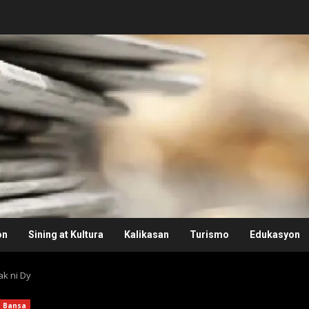
on
Sining at Kultura
Kalikasan
Turismo
Edukasyon
k ni Dy
Bansa