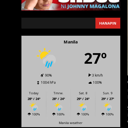
SEARCH
HANAPIN
Manila
27º
90%
3 km/h
1004 hPa
100%
Today
Tmrw.
Sat. 8
Sun. 9
28º / 24º
28º / 24º
29º / 24º
29º / 27º
100%
100%
100%
100%
Manila weather