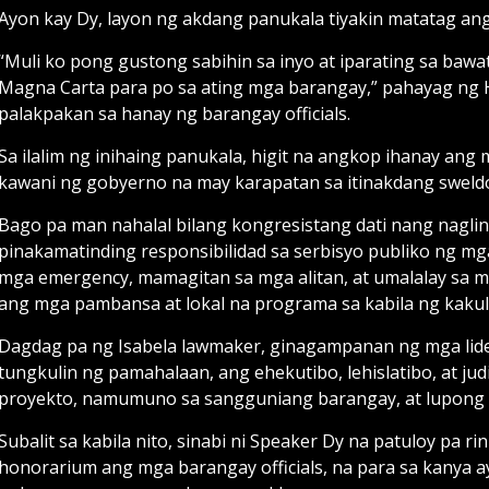
Ayon kay Dy, layon ng akdang panukala tiyakin matatag an
“Muli ko pong gustong sabihin sa inyo at iparating sa bawa
Magna Carta para po sa ating mga barangay,” pahayag ng
palakpakan sa hanay ng barangay officials.
Sa ilalim ng inihaing panukala, higit na angkop ihanay an
kawani ng gobyerno na may karapatan sa itinakdang sweldo,
Bago pa man nahalal bilang kongresistang dati nang nagling
pinakamatinding responsibilidad sa serbisyo publiko ng mga
mga emergency, mamagitan sa mga alitan, at umalalay sa 
ang mga pambansa at lokal na programa sa kabila ng kak
Dagdag pa ng Isabela lawmaker, ginagampanan ng mga lid
tungkulin ng pamahalaan, ang ehekutibo, lehislatibo, at ju
proyekto, namumuno sa sangguniang barangay, at lupong
Subalit sa kabila nito, sinabi ni Speaker Dy na patuloy pa
honorarium ang mga barangay officials, na para sa kanya ay