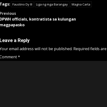
Tags:
Faustino Dy III
Liga ng mga Barangay
Magna Carta
Post
Previous
DPWH officials, kontratista sa kulungan
navigation
magpapasko
Leave a Reply
Your email address will not be published.
Required fields ar
Comment
*