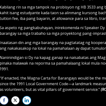
Kabilang rin sa mga tampok na probisyon ng HB 3533 ang 
kahit isang estudyante kada taon sa alinmang kursong bach
tuition fee, iba pang bayarin, at allowance para sa libro, t
Sa aspeto ng pangkabuhayan, inirekomenda ni Speaker Dy 
barangay sa mga trabaho sa mga proyektong pang-imprastr
Inaatasan din ang mga barangay na pagtatatag ng koopera
ang nakakasakop na lokal na pamahalaan ay dapat tumulon
Naninindigan si Dy na kapag ganap na naisabatas ang Magn
pinaka malawak na reporma sa pamahalaang lokal mula no
1991.
“If enacted, the Magna Carta for Barangays would be the m
since the 1991 Local Government Code—a landmark measure 
as volunteers, but as vital pillars of government service.”
(RO