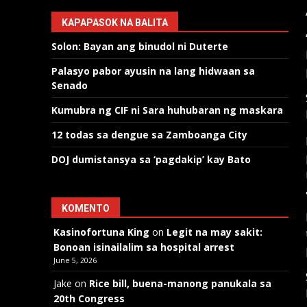
KAPAPASOK NA BALITA
Solon: Bayan ang binudol ni Duterte
Palasyo pabor ayusin na lang hidwaan sa
Senado
Kumubra ng CIF ni Sara huhubaran ng maskara
12 todas sa dengue sa Zamboanga City
DOJ dumistansya sa ‘pagdakip’ kay Bato
KOMENTO
Kasinofortuna King
on
Legit na may sakit:
Bonoan isinailalim sa hospital arrest
June 5, 2026
Jake
on
Rice bill, buena-manong panukala sa
20th Congress