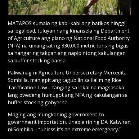
MATAPOS sumalo ng kabi-kabilang batikos hinggil
sa legalidad, tuluyan nang kinansela ng Department
of Agriculture ang plano ng National Food Authority
(NFA) na umangkat ng 330,000 metric tons ng bigas
sa hangaring takpan ang napipintong kakulangan
sa buffer stock ng bansa.
Paliwanag ni Agriculture Undersecretary Mercedita
Sombilla, mahigpit ang tagubilin sa ilalim ng Rice
Tariffication Law – tanging sa lokal na magsasaka
lang pwedeng humugot ang NFA ng kakulangan sa
buffer stock ng gobyerno.
Maging ang mungkahing government-to-
government importation, tinabla rin ng DA. Katwiran
ni Sombilla – “unless it’s an extreme emergency.”