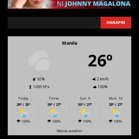
SEARCH
HANAPIN
Manila
26º
92%
2 km/h
1005 hPa
100%
Today
Tmrw.
Sun. 9
Mon. 10
29º / 25º
29º / 27º
30º / 27º
29º / 27º
100%
100%
100%
100%
Manila weather