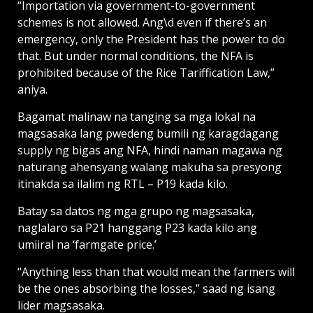
“Importation via government-to-government
schemes is not allowed. Ang\d even if there’s an
emergency, only the President has the power to do
that. But under normal conditions, the NFA is
prohibited because of the Rice Tariffication Law,”
aniya.
Bagamat malinaw na tanging sa mga lokal na
magsasaka lang pwedeng bumili ng karagdagang
supply ng bigas ang NFA, hindi naman magawa ng
naturang ahensyang walang makuha sa presyong
itinakda sa ilalim ng RTL – P19 kada kilo.
Batay sa datos ng mga grupo ng magsasaka,
naglalaro sa P21 hanggang P23 kada kilo ang
umiiral na ‘farmgate price.’
“Anything less than that would mean the farmers will
be the ones absorbing the losses,” saad ng isang
lider magsasaka.