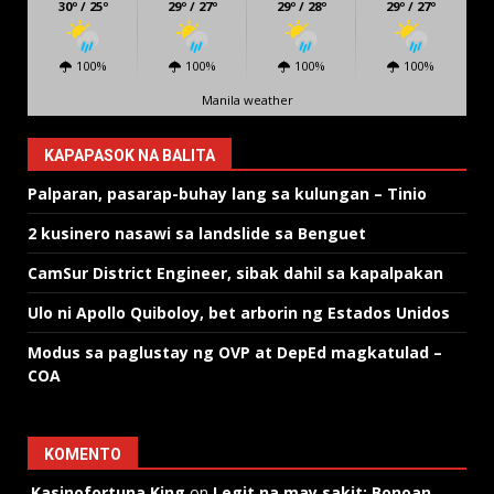
30º / 25º
29º / 27º
29º / 28º
29º / 27º
100%
100%
100%
100%
Manila weather
KAPAPASOK NA BALITA
Palparan, pasarap-buhay lang sa kulungan – Tinio
2 kusinero nasawi sa landslide sa Benguet
CamSur District Engineer, sibak dahil sa kapalpakan
Ulo ni Apollo Quiboloy, bet arborin ng Estados Unidos
Modus sa paglustay ng OVP at DepEd magkatulad –
COA
KOMENTO
Kasinofortuna King
on
Legit na may sakit: Bonoan