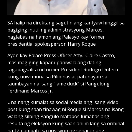
SA halip na direktang sagutin ang kantyaw hinggil sa
pagiging inutil ng administrasyong Marcos,
naglabas na hamon ang Palasyo kay former
presidential spokesperson Harry Roque.
Ayon kay Palace Press Officer Atty. Claire Castro,
mas magiging kapani-paniwala ang dating
tagapagsalita ni former President Rodrigo Duterte
kung uuwi muna sa Pilipinas at patunayan sa
taumbayan na isang “lame duck” si Pangulong
Ferdinand Marcos Jr.
Una nang kumalat sa social media ang isang video
post kung saan tinawag ni Roque si Marcos na isang
walang silbing Pangulo matapos lumabas ang
resulta ng eleksyon kung saan ani m lang sa orihinal
na 12 pambato sa posisyon ng senador ang