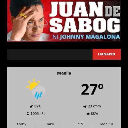
SEARCH
HANAPIN
Manila
27º
89%
23 km/h
1006 hPa
88%
Today
Tmrw.
Sun. 9
Mon. 10