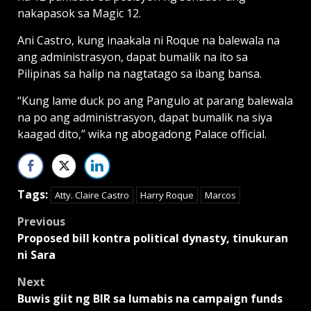
nakapasok sa Magic 12.
Ani Castro, kung inaakala ni Roque na balewala na
ang administrasyon, dapat bumalik na ito sa
Pilipinas sa halip na nagtatago sa ibang bansa.
“Kung lame duck po ang Pangulo at parang balewala
na po ang administrasyon, dapat bumalik na siya
kaagad dito,” wika ng abogadong Palace official.
Tags:
Atty. Claire Castro
Harry Roque
Marcos
Post
Previous
Proposed bill kontra political dynasty, tinukuran
navigation
ni Sara
Next
Buwis giit ng BIR sa lumabis na campaign funds