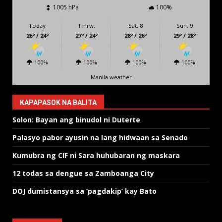
1005 hPa
100%
Today
Tmrw.
Sat. 8
Sun. 9
26º / 24º
27º / 24º
28º / 26º
29º / 28º
100%
100%
100%
100%
Manila weather
KAPAPASOK NA BALITA
Solon: Bayan ang binudol ni Duterte
Palasyo pabor ayusin na lang hidwaan sa Senado
Kumubra ng CIF ni Sara huhubaran ng maskara
12 todas sa dengue sa Zamboanga City
DOJ dumistansya sa ‘pagdakip’ kay Bato