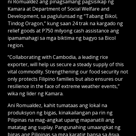
ni Romualdez ang pinagsamang pagsisikap ng
Kamara at Department of Social Welfare and
Development, sa paglulunsad ng “Tabang Bikol,
Tindog Oragon,” kung saan 24 trak na kargado ng
relief goods at P750 milyong cash assistance ang
ipamamahagi sa mga biktima ng bagyo sa Bicol
region.
“Collaborating with Cambodia, a leading rice
exporter, will help us secure a steady supply of this
vital commodity. Strengthening our food security not
only protects Filipino families but also ensures our
resilience in the face of extreme weather events,”
wika ng lider ng Kamara.
Ani Romualdez, kahit tumataas ang lokal na
produksyon ng bigas, kinakailangan pa rin ng
Pilipinas na mag-angkat upang mapanatili ang
matatag ang suplay. Pangunahing umaangkat ng
bigas ang Pilipinas sa mga karatig bansa sa Asya,