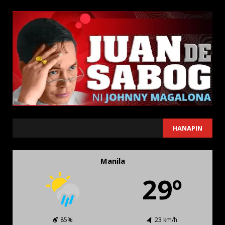
SEARCH
HANAPIN
Manila
29º
85%
23 km/h