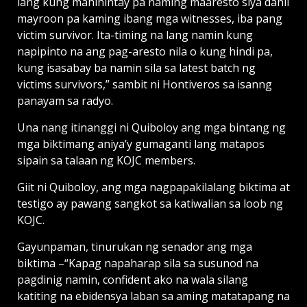
lang kung mahihintay pa naming maaresto siya dahil
mayroon pa kaming ibang mga witnesses, iba pang
victim survivor. Ita-timing na lang namin kung
napipinto na ang pag-aresto nila o kung hindi pa,
kung isasabay ba namin sila sa latest batch ng
victims survivors,” sambit ni Hontiveros sa isanng
panayam sa radyo.
Una nang itinanggi ni Quiboloy ang mga bintang ng
mga biktimang aniya’y gumaganti lang matapos
sipain sa talaan ng KOJC members.
Giit ni Quiboloy, ang mga nagpapakilalang biktima at
testigo ay pawang sangkot sa katiwalian sa loob ng
KOJC.
Gayunpaman, tinurukan ng senador ang mga
biktima –“Kapag napaharap sila sa susunod na
pagdinig namin, confident ako na wala silang
katiting na ebidensya laban sa aming matatapang na