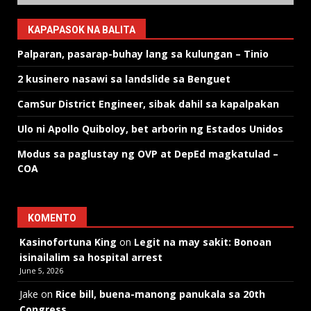
KAPAPASOK NA BALITA
Palparan, pasarap-buhay lang sa kulungan – Tinio
2 kusinero nasawi sa landslide sa Benguet
CamSur District Engineer, sibak dahil sa kapalpakan
Ulo ni Apollo Quiboloy, bet arborin ng Estados Unidos
Modus sa paglustay ng OVP at DepEd magkatulad –
COA
KOMENTO
Kasinofortuna King
on
Legit na may sakit: Bonoan
isinailalim sa hospital arrest
June 5, 2026
Jake
on
Rice bill, buena-manong panukala sa 20th
Congress