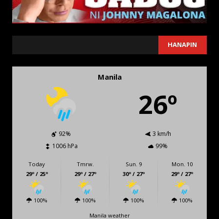
SEARCH
HANAPIN
Manila
26º
92%
3 km/h
1006 hPa
99%
Today
Tmrw.
Sun. 9
Mon. 10
29º / 25º
29º / 27º
30º / 27º
29º / 27º
100%
100%
100%
100%
Manila weather