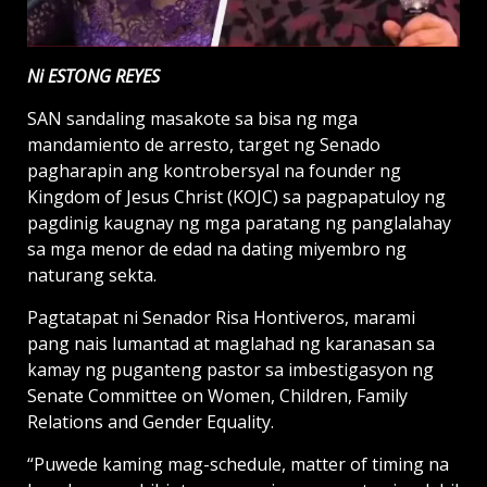
Ni ESTONG REYES
SAN sandaling masakote sa bisa ng mga
mandamiento de arresto, target ng Senado
pagharapin ang kontrobersyal na founder ng
Kingdom of Jesus Christ (KOJC) sa pagpapatuloy ng
pagdinig kaugnay ng mga paratang ng panglalahay
sa mga menor de edad na dating miyembro ng
naturang sekta.
Pagtatapat ni Senador Risa Hontiveros, marami
pang nais lumantad at maglahad ng karanasan sa
kamay ng puganteng pastor sa imbestigasyon ng
Senate Committee on Women, Children, Family
Relations and Gender Equality.
“Puwede kaming mag-schedule, matter of timing na