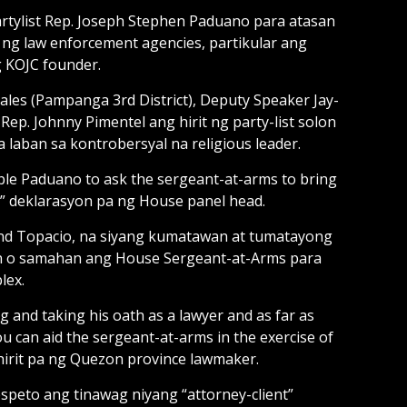
rtylist Rep. Joseph Stephen Paduano para atasan
g law enforcement agencies, partikular ang
g KOJC founder.
es (Pampanga 3rd District), Deputy Speaker Jay-
 Rep. Johnny Pimentel ang hirit ng party-list solon
aban sa kontrobersyal na religious leader.
ble Paduano to ask the sergeant-at-arms to bring
” deklarasyon pa ng House panel head.
nand Topacio, na siyang kumatawan at tumatayong
gan o samahan ang House Sergeant-at-Arms para
lex.
ng and taking his oath as a lawyer and as far as
 can aid the sergeant-at-arms in the exercise of
 hirit pa ng Quezon province lawmaker.
speto ang tinawag niyang “attorney-client”