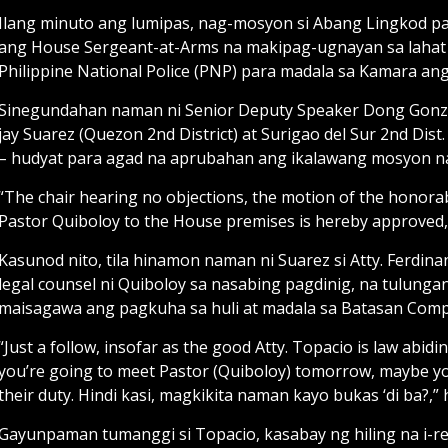
Ilang minuto ang lumipas, nag-mosyon si Abang Lingkod pa
ang House Sergeant-at-Arms na makipag-ugnayan sa lahat n
Philippine National Police (PNP) para madala sa Kamara an
Sinegundahan naman ni Senior Deputy Speaker Dong Gonzal
jay Suarez (Quezon 2nd District) at Surigao del Sur 2nd Dist.
– hudyat para agad na aprubahan ang ikalawang mosyon na l
“The chair hearing no objections, the motion of the honora
Pastor Quiboloy to the House premises is hereby approved,
Kasunod nito, tila hinamon naman ni Suarez si Atty. Ferdi
legal counsel ni Quiboloy sa nasabing pagdinig, na tulun
maisagawa ang pagkuha sa huli at madala sa Batasan Comp
“Just a follow, insofar as the good Atty. Topacio is law abidi
you’re going to meet Pastor (Quiboloy) tomorrow, maybe you
their duty. Hindi kasi, magkikita naman kayo bukas ‘di ba?,”
Gayunpaman tumanggi si Topacio, kasabay ng hiling na i-re