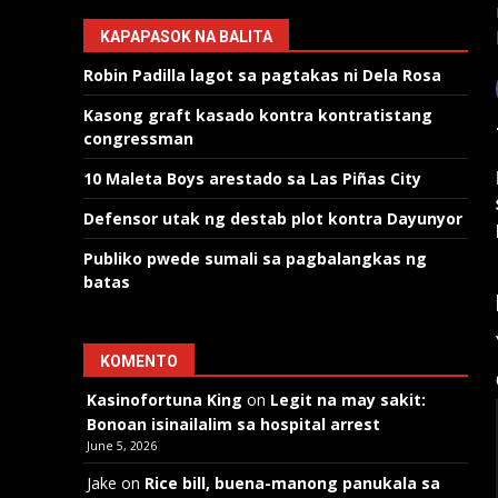
KAPAPASOK NA BALITA
Robin Padilla lagot sa pagtakas ni Dela Rosa
Kasong graft kasado kontra kontratistang
congressman
10 Maleta Boys arestado sa Las Piñas City
Defensor utak ng destab plot kontra Dayunyor
Publiko pwede sumali sa pagbalangkas ng
batas
KOMENTO
Kasinofortuna King
on
Legit na may sakit:
Bonoan isinailalim sa hospital arrest
June 5, 2026
Jake
on
Rice bill, buena-manong panukala sa