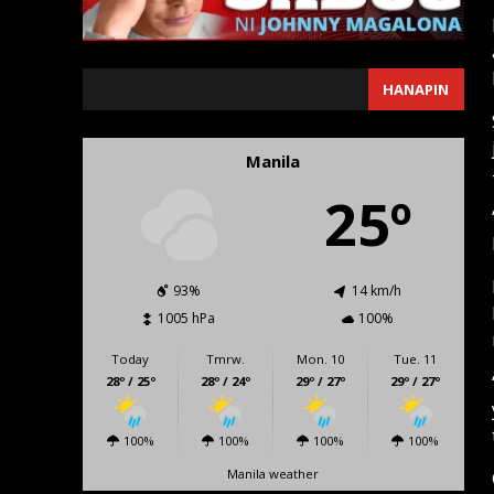
SEARCH
HANAPIN
Manila
25º
93%
14 km/h
1005 hPa
100%
Today
Tmrw.
Mon. 10
Tue. 11
28º / 25º
28º / 24º
29º / 27º
29º / 27º
100%
100%
100%
100%
Manila weather