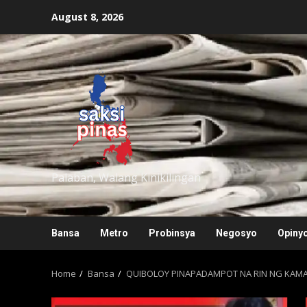
Skip
August 8, 2026
to
content
saksipinas
Palaban, Walang Kinikilingan
Bansa
Metro
Probinsya
Negosyo
Opiny
Home
Bansa
QUIBOLOY PINAPADAMPOT NA RIN NG KAM