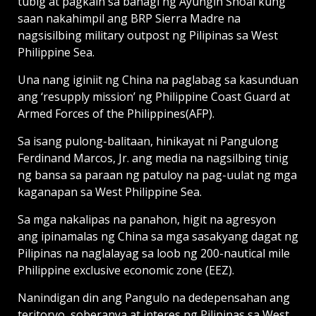
tubig at pagkain sa bahagi ng Ayungin Shoal kung
saan nakahimpil ang BRP Sierra Madre na
nagsisilbing military outpost ng Pilipinas sa West
Philippine Sea.
Una nang iginiit ng China na paglabag sa kasunduan
ang ‘resupply mission’ ng Philippine Coast Guard at
Armed Forces of the Philippines(AFP).
Sa isang pulong-balitaan, hinikayat ni Pangulong
Ferdinand Marcos, Jr. ang media na nagsilbing tinig
ng bansa sa paraan ng patuloy na pag-uulat ng mga
kaganapan sa West Philippine Sea.
Sa mga nakalipas na panahon, higit na agresyon
ang ipinamalas ng China sa mga sasakyang dagat ng
Pilipinas na naglalayag sa loob ng 200-nautical mile
Philippine exclusive economic zone (EEZ).
Nanindigan din ang Pangulo na dedepensahan ang
teritoryo, soberanya at interes ng Pilipinas sa West