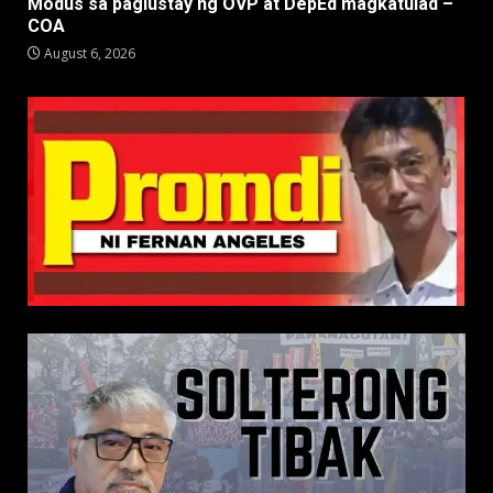
Modus sa paglustay ng OVP at DepEd magkatulad –
COA
August 6, 2026