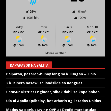
93%
10 km/h
1003 hPa
100%
Today
Tmrw.
Sun. 9
Mon. 10
28º / 25º
28º / 27º
28º / 28º
29º / 27º
100%
100%
100%
100%
Manila weather
KAPAPASOK NA BALITA
Palparan, pasarap-buhay lang sa kulungan – Tinio
2 kusinero nasawi sa landslide sa Benguet
CamSur District Engineer, sibak dahil sa kapalpakan
Ulo ni Apollo Quiboloy, bet arborin ng Estados Unidos
Modus sa paglustay ng OVP at DepEd magkatulad –