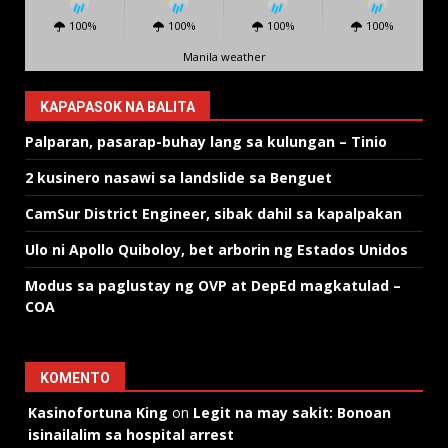
100%
100%
100%
100%
Manila weather
KAPAPASOK NA BALITA
Palparan, pasarap-buhay lang sa kulungan – Tinio
2 kusinero nasawi sa landslide sa Benguet
CamSur District Engineer, sibak dahil sa kapalpakan
Ulo ni Apollo Quiboloy, bet arborin ng Estados Unidos
Modus sa paglustay ng OVP at DepEd magkatulad –
COA
KOMENTO
Kasinofortuna King
on
Legit na may sakit: Bonoan
isinailalim sa hospital arrest