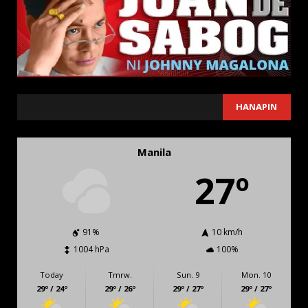
SEARCH
HANAPIN
Manila
27º
91%
10 km/h
1004 hPa
100%
Today
Tmrw.
Sun. 9
Mon. 10
29º / 24º
29º / 26º
29º / 27º
29º / 27º