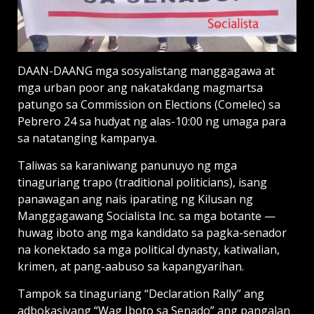
DAAN-DAANG mga sosyalistang manggagawa at
mga urban poor ang nakatakdang magmartsa
patungo sa Commission on Elections (Comelec) sa
Pebrero 24 sa hudyat ng alas-10:00 ng umaga para
sa natatanging kampanya.
Taliwas sa karaniwang panunuyo ng mga
tinaguriang trapo (traditional politicians), isang
panawagan ang nais iparating ng Kilusan ng
Manggagawang Socialista Inc. sa mga botante —
huwag iboto ang mga kandidato sa pagka-senador
na konektado sa mga political dynasty, katiwalian,
krimen, at pang-aabuso sa kapangyarihan.
Tampok sa tinaguriang “Declaration Rally” ang
adbokasiyang “Wag Iboto sa Senado” ang pangalan