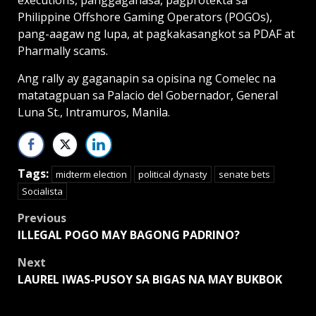
executions, panggagahasa, pagprotekta sa
Philippine Offshore Gaming Operators (POGOs),
pang-aagaw ng lupa, at pagkakasangkot sa PDAF at
Pharmally scams.
Ang rally ay gaganapin sa opisina ng Comelec na
matatagpuan sa Palacio del Gobernador, General
Luna St., Intramuros, Manila.
Tags:
midterm election
political dynasty
senate bets
Socialista
Post
Previous
ILLEGAL POGO MAY BAGONG PADRINO?
navigation
Next
LAUREL IWAS-PUSOY SA BIGAS NA MAY BUKBOK