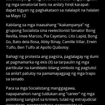
ng mga senatorial bets na anila’y hindi karapat-
dapat bigyan ng pagkakataon sa nalalapit na halalan
sa Mayo 12.
Kabilang sa mga inaasahang “ikakampanya” ng
grupong Socialista sina reelectionist Senator Bong
Revilla, Imee Marcos, Pia Cayetano, Lito Lapid, Bong
Go, Bato dela Rosa, Abby Binay, Camille Villar, Erwin
Tulfo, Ben Tulfo at Apollo Quiboloy.
Bahagi ng protesta ang pagsira, paglalagay ng dumi
at pagmamarka ng ekis (X) sa tarpaulin ng mga
partikular na kandidato bilang simbolo ng pagtutol
sa anila’t patuloy na pamamayagpag ng mga trapo
sa senado.
Para sa mga Socialistang manggagawa,
napapanahon nang tuldukan ang “career” ng mga
politikong sangkot sa krimen, tulad ng extrajudicial