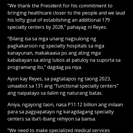
“We thank the President for his commitment to
bringing healthcare closer to the people and we laud
his lofty goal of establishing an additional 179
specialty centers by 2028,” pahayag ni Reyes.
“Bilang isa sa mga unang nagsulong ng
pagkakaroon ng specialty hospitals sa mga
kanayunan, makakaasa po ang ating mga
kababayan sa ating lubos at patuloy na suporta sa
programang ito,” dagdag pa niya.
Ayon kay Reyes, sa pagtatapos ng taong 2023,
umaabot sa 131 ang “functional specialty centers”
ang naipatayo sa ilalim ng naturang batas.
Aniya, ngayong taon, nasa P11.12 billion ang inilaan
para sa pagpapatayo ng karagdagang specialty
centers sa iba’t-ibang rehiyon sa bansa.
“We need to make specialized medical services