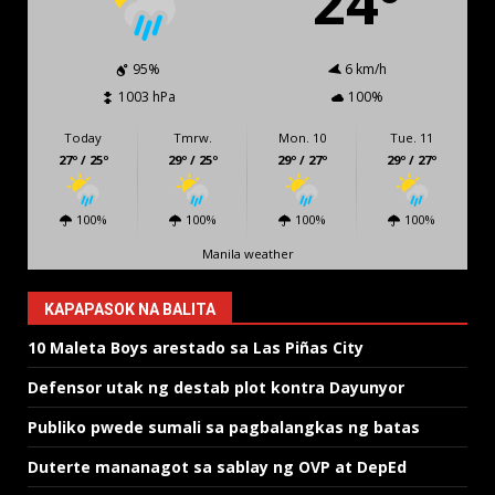
24º
95%
6 km/h
1003 hPa
100%
Today
Tmrw.
Mon. 10
Tue. 11
27º / 25º
29º / 25º
29º / 27º
29º / 27º
100%
100%
100%
100%
Manila weather
KAPAPASOK NA BALITA
10 Maleta Boys arestado sa Las Piñas City
Defensor utak ng destab plot kontra Dayunyor
Publiko pwede sumali sa pagbalangkas ng batas
Duterte mananagot sa sablay ng OVP at DepEd