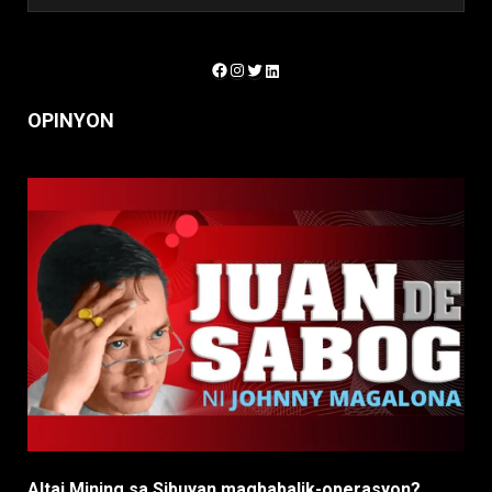
Facebook
Instagram
Twitter
LinkedIn
OPINYON
Altai Mining sa Sibuyan magbabalik-operasyon?