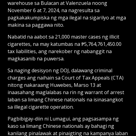
warehouse sa Bulacan at Valenzuela noong
November 6 at 7, 2024, na nagresulta sa
pagkakakumpiska ng mga ilegal na sigarilyo at mga
makina sa paggawa nito.
Nabatid na aabot sa 21,000 master cases ng illicit
cigarettes, na may katumbas na ₱5,764,761,450.00
tax liabilities, ang narekober ng nabanggit na
magkasanib na puwersa.
Sa naging desisyon ng DOJ, dalawang criminal
charges ang naihain sa Court of Tax Appeals (CTA)
nitong nakaraang Huwebes, Marso 13 at
inaasahang maglalabas na rin ng warrant of arrest
laban sa limang Chinese nationals na isinasangkot
sa illegal cigarette operation.
Pagbibigay-diin ni Lumagui, ang pagsasampa ng
kaso sa limang Chinese nationals ay bahagi ng
kanilang pinalawak at pinaigting na kampanya laban