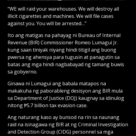
“WE will raid your warehouses. We will destroy all
illicit cigarettes and machines. We will file cases
against you. You will be arrested…”
Ito ang matigas na pahayag ni Bureau of Internal
Revenue (BIR) Commissioner Romeo Lumagui Jr.
kung saan tiniyak niyang hindi titigil ang buong
pwersa ng ahensya para tugusin at panagutin sa
batas ang mga hindi nagbabayad ng tamang buwis
sa gobyerno.
Ginawa ni Lumagui ang babala matapos na
makakuha ng paborableng desisyon ang BIR mula
sa Department of Justice (DOJ) kaugnay sa idinulog
nitong ₱5.7 billion tax evasion case.
Ang naturang kaso ay bunsod na rin sa naunang
raid na isinagawa ng BIR at ng Criminal Investigation
and Detection Group (CIDG) personnel sa mga