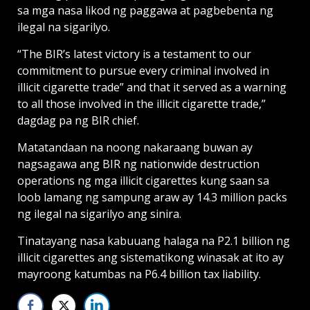
sa mga nasa likod ng paggawa at pagbebenta ng
ilegal na sigarilyo.
“The BIR’s latest victory is a testament to our
commitment to pursue every criminal involved in
illicit cigarette trade” and that it served as a warning
to all those involved in the illicit cigarette trade,”
dagdag pa ng BIR chief.
Matatandaan na noong nakaraang buwan ay
nagsagawa ang BIR ng nationwide destruction
operations ng mga illicit cigarettes kung saan sa
loob lamang ng sampung araw ay 14.3 million packs
ng ilegal na sigarilyo ang sinira.
Tinatayang nasa kabuuang halaga na P2.1 billion ng
illicit cigarettes ang sistematikong winasak at ito ay
mayroong katumbas na P6.4 billion tax liability.