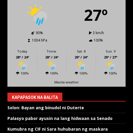
27º
90%
3 km/h
1004 hPa
100%
Today
Tmrw.
Sat. 8
Sun. 9
28º / 24º
28º / 24º
29º / 24º
29º / 27º
100%
100%
100%
100%
Manila weather
KAPAPASOK NA BALITA
Solon: Bayan ang binudol ni Duterte
Palasyo pabor ayusin na lang hidwaan sa Senado
Kumubra ng CIF ni Sara huhubaran ng maskara