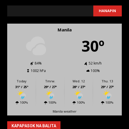
SEARCH
HANAPIN
Manila
30º
84%
52 km/h
1002 hPa
100%
Today
Tmrw.
Wed. 12
Thu. 13
31º / 25º
29º / 27º
28º / 27º
29º / 27º
100%
100%
100%
100%
Manila weather
KAPAPASOK NA BALITA