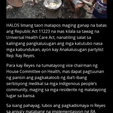
HALOS limang taon matapos maging ganap na batas
ang Republic Act 11223 na mas kilala sa tawag na
Universal Health Care Act, nanatiling salat sa
kalingang pangkalusugan ang mga katutubo nasa
mga kabundukan, ayon kay Anakalusugan partylist
Rep. Ray Reyes.
Para kay Reyes na tumatayong vice chairman ng
House Committee on Health, mas dapat pagtuunan
ng pansin ang pagkakaloob ng iba’t-ibang
serbisyong medikal sa mga indigenous people’s
community, maging sa mga residente ng malalayong
lugar sa bansa.
Sa isang pahayag, lubos ang pagkadismaya ni Reyes
sa aniya’y matabang na implementasyon ng RA