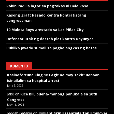
Robin Padilla lagot sa pagtakas ni Dela Rosa
Kasong graft kasado kontra kontratistang
congressman
10 Maleta Boys arestado sa Las Piñas City
Defensor utak ng destab plot kontra Dayunyor
Publiko pwede sumali sa pagbalangkas ng batas
KOMENTO
Kasinofortuna King
on
Legit na may sakit: Bonoan
isinailalim sa hospital arrest
June 5, 2026
Jake
on
Rice bill, buena-manong panukala sa 20th
Congress
May 16, 2026
Jeddah Gatapia
on
Brilliant Skin Essentials Top Employer