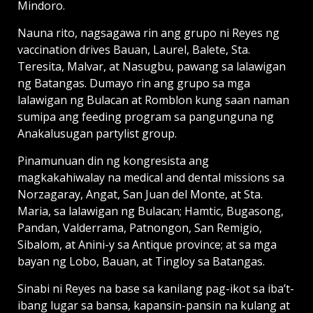
Mindoro.
Nauna rito, nagsagawa rin ang grupo ni Reyes ng
vaccination drives Bauan, Laurel, Balete, Sta.
Teresita, Malvar, at Nasugbu, pawang sa lalawigan
ng Batangas. Dumayo rin ang grupo sa mga
lalawigan ng Bulacan at Romblon kung saan naman
sumipa ang feeding program sa pangunguna ng
Anakalusugan partylist group.
Pinamunuan din ng kongresista ang
magkakahiwalay na medical and dental missions sa
Norzagaray, Angat, San Juan del Monte, at Sta.
Maria, sa lalawigan ng Bulacan; Hamtic, Bugasong,
Pandan, Valderrama, Patnongon, San Remigio,
Sibalom, at Anini-y sa Antique province; at sa mga
bayan ng Lobo, Bauan, at Tingloy sa Batangas.
Sinabi ni Reyes na base sa kanilang pag-ikot sa iba’t-
ibang lugar sa bansa, kapansin-pansin na kulang at