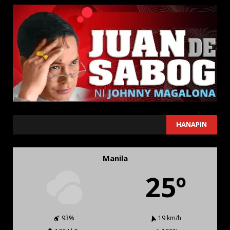
SEARCH
HANAPIN
Manila
25º
93%
19 km/h