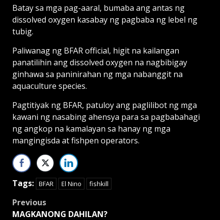
Batay sa mga pag-aaral, bumaba ang antas ng
dissolved oxygen kasabay ng pagbaba ng lebel ng
tubig.
Paliwanag ng BFAR official, higit na kailangan
panatilihin ang dissolved oxygen na nagbibigay
ginhawa sa paninirahan ng mga nabanggit na
aquaculture species.
Pagtitiyak ng BFAR, patuloy ang paglilibot ng mga
kawani ng nasabing ahensya para sa pagbabahagi
ng angkop na kamalayan sa hanay ng mga
mangingisda at fishpen operators.
Tags:
BFAR
El Nino
fishkill
Post
Previous
MAGKANONG DAHILAN?