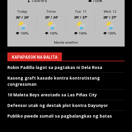
1004 hPa
100%
Today
Tmrw.
Tue. 11
Wed. 12
26º / 24º
29º / 24º
29º / 27º
28º / 27º
100%
100%
100%
100%
Manila weather
KAPAPASOK NA BALITA
Robin Padilla lagot sa pagtakas ni Dela Rosa
Kasong graft kasado kontra kontratistang
congressman
10 Maleta Boys arestado sa Las Piñas City
Defensor utak ng destab plot kontra Dayunyor
Publiko pwede sumali sa pagbalangkas ng batas