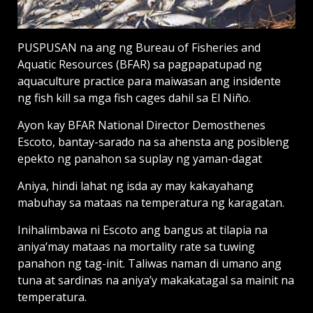
PUSPUSAN na ang ng Bureau of Fisheries and
Aquatic Resources (BFAR) sa pagpapatupad ng
aquaculture practice para maiwasan ang insidente
ng fish kill sa mga fish cages dahil sa El Niño.
Ayon kay BFAR National Director Demosthenes
Escoto, bantay-sarado na sa ahensta ang posibleng
epekto ng panahon sa suplay ng yaman-dagat
Aniya, hindi lahat ng isda ay may kakayahang
mabuhay sa mataas na temperatura ng karagatan.
Inihalimbawa ni Escoto ang bangus at tilapia na
aniya’may mataas na mortality rate sa tuwing
panahon ng tag-init. Taliwas naman di umano ang
tuna at sardinas na aniya’y makakatagal sa mainit na
temperatura.