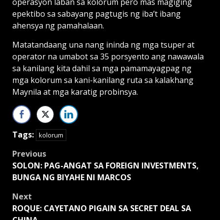
operasyon laban sa kolorum pero mas magiging
epektibo sa sabayang pagtugis ng iba’t ibang
ahensya ng pamahalaan.
Matatandaang una nang ininda ng mga tsuper at
operator na umabot sa 35 porsyento ang nawawala
sa kanilang kita dahil sa mga pamamayagpag ng
mga kolorum sa kani-kanilang ruta sa kalakhang
Maynila at mga karatig probinsya.
Tags:
kolorum
Post
Previous
SOLON: PAG-ANGAT SA FOREIGN INVESTMENTS,
navigation
BUNGA NG BIYAHE NI MARCOS
Next
ROQUE: CAYETANO PIGAIN SA SECRET DEAL SA