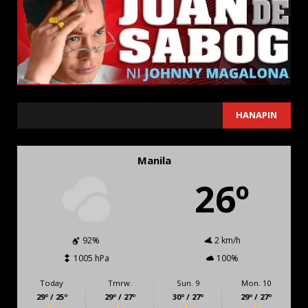
SEARCH
HANAPIN
Manila
26º
92%
2 km/h
1005 hPa
100%
Today
Tmrw.
Sun. 9
Mon. 10
29º / 25º
29º / 27º
30º / 27º
29º / 27º