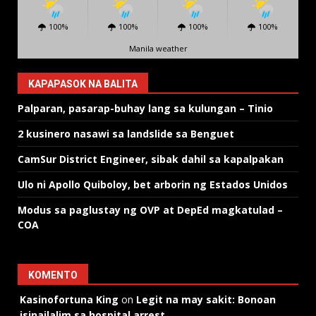
100%
100%
100%
100%
Manila weather
KAPAPASOK NA BALITA
Palparan, pasarap-buhay lang sa kulungan – Tinio
2 kusinero nasawi sa landslide sa Benguet
CamSur District Engineer, sibak dahil sa kapalpakan
Ulo ni Apollo Quiboloy, bet arborin ng Estados Unidos
Modus sa paglustay ng OVP at DepEd magkatulad –
COA
KOMENTO
Kasinofortuna King
on
Legit na may sakit: Bonoan
isinailalim sa hospital arrest