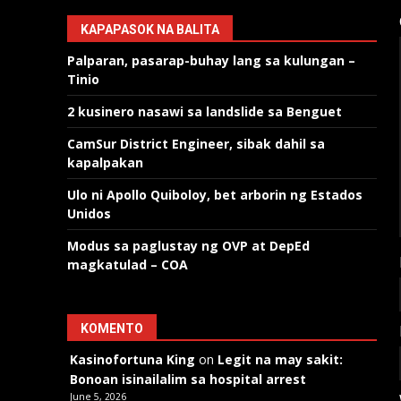
KAPAPASOK NA BALITA
Palparan, pasarap-buhay lang sa kulungan –
Tinio
2 kusinero nasawi sa landslide sa Benguet
CamSur District Engineer, sibak dahil sa
kapalpakan
Ulo ni Apollo Quiboloy, bet arborin ng Estados
Unidos
Modus sa paglustay ng OVP at DepEd
magkatulad – COA
KOMENTO
Kasinofortuna King
on
Legit na may sakit:
Bonoan isinailalim sa hospital arrest
June 5, 2026