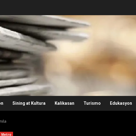
on
Sining at Kultura
Kalikasan
Turismo
Edukasyon
nila
Metro