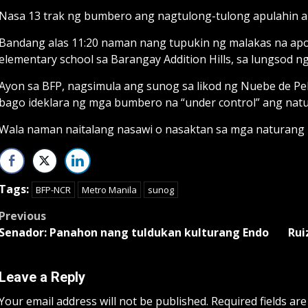
Nasa 13 trak ng bumbero ang nagtulong-tulong apulahin a
Bandang alas 11:20 naman nang tupukin ng malakas na apoy 
elementary school sa Barangay Addition Hills, sa lungsod 
Ayon sa BFP, nagsimula ang sunog sa likod ng Nuebe de Peb
bago ideklara ng mga bumbero na “under control” ang nat
Wala naman naitalang nasawi o nasaktan sa mga naturang 
Tags:
BFP-NCR
Metro Manila
sunog
Post
Previous
Senador: Panahon nang tuldukan kulturang Endo
Rui
navigation
Leave a Reply
Your email address will not be published.
Required fields ar