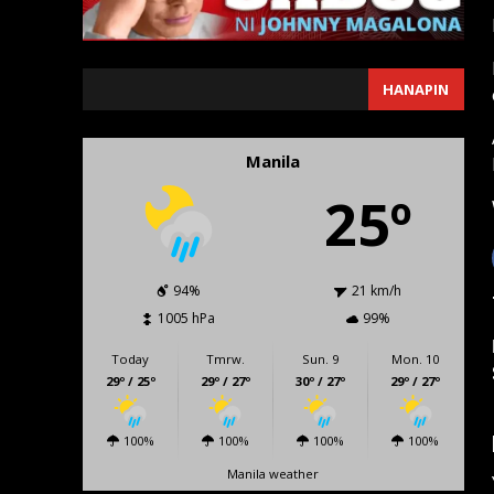
SEARCH
HANAPIN
Manila
25º
94%
21 km/h
1005 hPa
99%
Today
Tmrw.
Sun. 9
Mon. 10
29º / 25º
29º / 27º
30º / 27º
29º / 27º
100%
100%
100%
100%
Manila weather