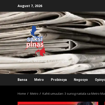
Skip
August 7, 2026
to
content
saksipinas
Palaban, Walang Kinikilingan
Bansa
Metro
Probinsya
Negosyo
Opiny
Home
Metro
Kahit umuulan: 3 sunog naitala sa Metro Ma