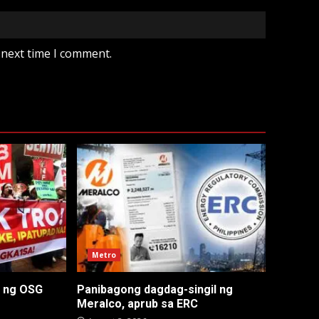
 next time I comment.
Metro
n ng OSG
Panibagong dagdag-singil ng
Meralco, aprub sa ERC