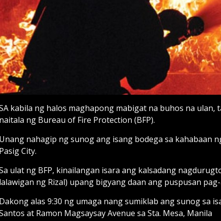
SA kabila ng halos maghapong mabigat na buhos na ulan, t
naitala ng Bureau of Fire Protection (BFP).
Unang nahagip ng sunog ang isang bodega sa kahabaan n
Pasig City.
Sa ulat ng BFP, kinailangan isara ang kalsadang nagdurugt
lalawigan ng Rizal) upang bigyang daan ang puspusan pa
Dakong alas 9:30 ng umaga nang sumiklab ang sunog sa isa
Santos at Ramon Magsaysay Avenue sa Sta. Mesa, Manila