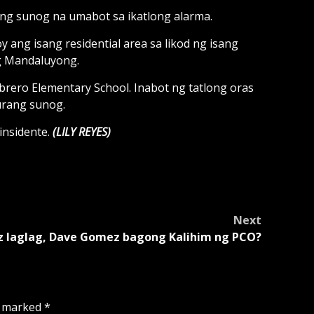
ng sunog na umabot sa ikatlong alarma.
ang isang residential area sa likod ng isang
ng Mandaluyong.
rero Elementary School. Inabot ng tatlong oras
urang sunog.
insidente.
(LILY REYES)
Next
z laglag, Dave Gomez bagong Kalihim ng PCO?
e marked
*