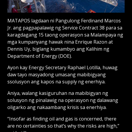
MATAPOS lagdaan ni Pangulong Ferdinand Marcos
Jr. ang pagpapalawig ng Service Contract 38 para sa
karagdagang 15 taong operasyon sa Malampaya ng
mga kumpanyang hawak nina Enrique Razon at
Dennis Uy, biglang kumambyo ang Kalihim ng
Department of Energy (DOE).
Ayon kay Energy Secretary Raphael Lotilla, huwag
daw tayo masyadong umasang mabibigyang
ssolusyon ang kapos na supply ng enerhiya.
Aniya, walang kasiguruhan na mabibigyan ng
solusyon ng pinalawig na operasyon ng dalawang
oligarko ang nakaambang krisis sa enerhiya.
“Insofar as finding oil and gas is concerned, there
are no certainties so that’s why the risks are high,”