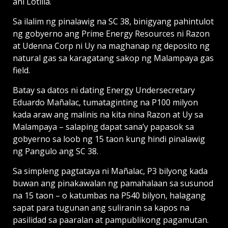
ani Lotilla.
Sa ilalim ng pinalawig na SC 38, binigyang pahintulot
ng gobyerno ang Prime Energy Resources ni Razon
at Udenna Corp ni Uy na maghanap ng deposito ng
natural gas sa karagatang sakop ng Malampaya gas
field.
Batay sa datos ni dating Energy Undersecretary
Eduardo Mañalac, tumataginting na P100 milyon
kada araw ang malinis na kita nina Razon at Uy sa
Malampaya – salaping dapat sana’y papasok sa
gobyerno sa loob ng 15 taon kung hindi pinalawig
ng Pangulo ang SC 38.
Sa simpleng pagtataya ni Mañalac, P3 bilyong kada
buwan ang pinakawalan ng pamahalaan sa susunod
na 15 taon – o katumbas na P540 bilyon, halagang
sapat para tugunan ang suliranin sa kapos na
pasilidad sa paaralan at pampublikong pagamutan.