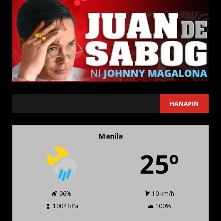
SEARCH
HANAPIN
Manila
25º
96%
10 km/h
1004 hPa
100%