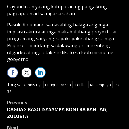
Gayundin aniya ang katuparan ng pangakong
pagpapaunlad sa mga sakahan.
Pasok din umano sa nasabing halaga ang mga
imprastraktura at mga makabuluhang proyekto at
programang sadyang kapaki-pakinabang sa mga
Pilipino – hindi lang sa dalawang prominenteng
oligarko at mga utak-sindikato sa loob mismo ng
gobyerno.
Tags:
Dennis Uy
Enrique Razon
Lotilla
Malampaya
SC
38
Post
Previous
DAGDAG KASO ISASAMPA KONTRA BANTAG,
navigation
ZULUETA
Next