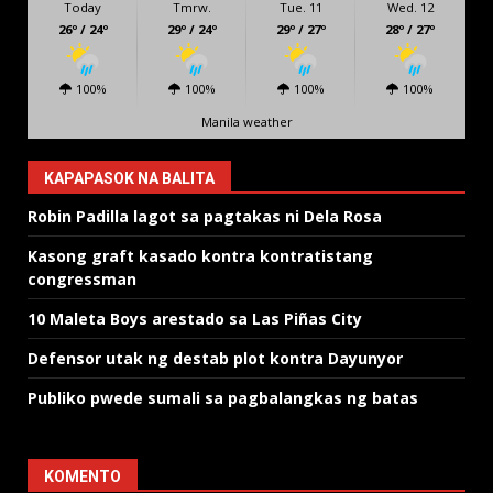
Today
Tmrw.
Tue. 11
Wed. 12
26º / 24º
29º / 24º
29º / 27º
28º / 27º
100%
100%
100%
100%
Manila weather
KAPAPASOK NA BALITA
Robin Padilla lagot sa pagtakas ni Dela Rosa
Kasong graft kasado kontra kontratistang
congressman
10 Maleta Boys arestado sa Las Piñas City
Defensor utak ng destab plot kontra Dayunyor
Publiko pwede sumali sa pagbalangkas ng batas
KOMENTO