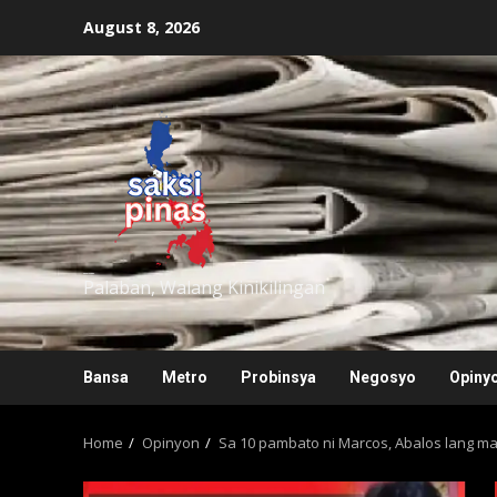
Skip
August 8, 2026
to
content
saksipinas
Palaban, Walang Kinikilingan
Bansa
Metro
Probinsya
Negosyo
Opiny
Home
Opinyon
Sa 10 pambato ni Marcos, Abalos lang ma