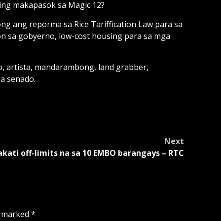
aling makapasok sa Magic 12?
ong ang reporma sa Rice Tariffication Law para sa
on sa gobyerno, low-cost housing para sa mga
, artista, mandarambong, land grabber,
a senado.
Next
kati off-limits na sa 10 EMBO barangays – RTC
e marked
*