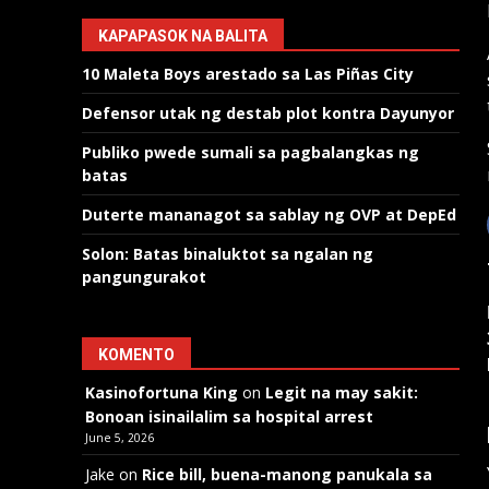
KAPAPASOK NA BALITA
10 Maleta Boys arestado sa Las Piñas City
Defensor utak ng destab plot kontra Dayunyor
Publiko pwede sumali sa pagbalangkas ng
batas
Duterte mananagot sa sablay ng OVP at DepEd
Solon: Batas binaluktot sa ngalan ng
pangungurakot
KOMENTO
Kasinofortuna King
on
Legit na may sakit:
Bonoan isinailalim sa hospital arrest
June 5, 2026
Jake
on
Rice bill, buena-manong panukala sa