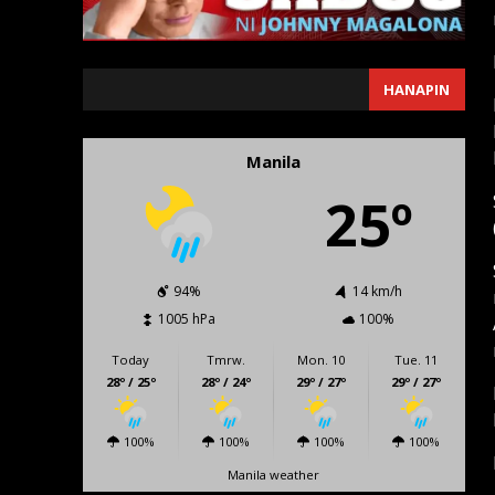
SEARCH
HANAPIN
Manila
25º
94%
14 km/h
1005 hPa
100%
Today
Tmrw.
Mon. 10
Tue. 11
28º / 25º
28º / 24º
29º / 27º
29º / 27º
100%
100%
100%
100%
Manila weather