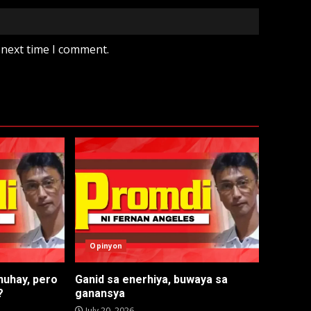
 next time I comment.
Opinyon
nuhay, pero
Ganid sa enerhiya, buwaya sa
?
ganansya
July 20, 2026