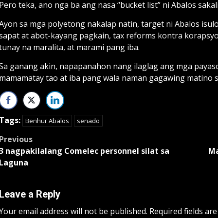
Pero teka, ano nga ba ang nasa “bucket list” ni Abalos sak
Ayon sa mga polyetong nakalap natin, target ni Abalos isul
sapat at abot-kayang pagkain, tax reforms kontra korapsy
tunay na maralita, at marami pang iba.
Sa ganang akin, napapanahon nang ilaglag ang mga payaso
mamamatay tao at iba pang wala naman gagawing matino s
Tags:
Benhur Abalos
senado
Post
Previous
3 nagpakilalang Comelec personnel silat sa
Ma
navigation
Laguna
Leave a Reply
Your email address will not be published.
Required fields ar