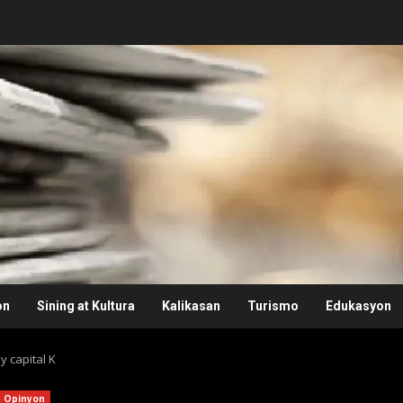
on
Sining at Kultura
Kalikasan
Turismo
Edukasyon
y capital K
Opinyon