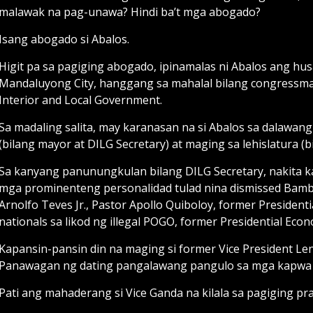
malawak na pag-unawa? Hindi ba’t mga abogado?
Isang abogado si Abalos.
Higit pa sa pagiging abogado, ipinamalas ni Abalos ang hu
Mandaluyong City, hanggang sa mahalal bilang congressman
Interior and Local Government.
Sa madaling salita, may karanasan na si Abalos sa dalawa
(bilang mayor at DILG Secretary) at maging sa lehislatura 
Sa kanyang panunungkulan bilang DILG Secretary, nakita k
mga prominenteng personalidad tulad nina dismissed Bamba
Arnolfo Teves Jr., Pastor Apollo Quiboloy, former Preside
nationals sa likod ng illegal POGO, former Presidential Eco
Kapansin-pansin din na maging si former Vice President Le
Panawagan ng dating pangalawang pangulo sa mga kapwa Bi
Pati ang mahaderang si Vice Ganda na kilala sa pagiging pr