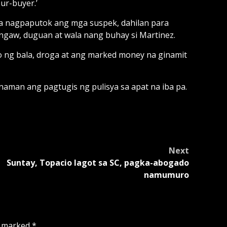
ur-buyer.’
a nagpaputok ang mga suspek, dahilan para
gaw, duguan at wala nang buhay si Martinez.
o ng bala, droga at ang marked money na ginamit
naman ang pagtugis ng pulisya sa apat na iba pa.
Next
Suntay, Topacio lagot sa SC, pagka-abogado
namumuro
e marked
*