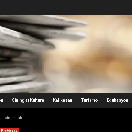
on
Sining at Kultura
Kalikasan
Turismo
Edukasyon
akping tulak
Probinsya