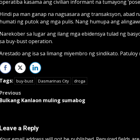
operatiba kasama ang civilian informant na tumayong ‘pose
Hindi pa man ganap na nagsasara ang transaksyon, abad n
humati ng putok ang mga pulis. Nang humupa ang alingawn
Narekober sa lugar ang ilang mga ebidensya tulad ng basy
sa buy-bust operation.
Arestado ang isa sa limang miyembro ng sindikato. Patuloy 
Tags:
buy-bust
Dasmarinas City
droga
Post
Previous
Bulkang Kanlaon muling sumabog
navigation
Leave a Reply
Your email address will not be published.
Required fields ar