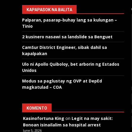
KAPAPASOK NA BALITA
Palparan, pasarap-buhay lang sa kulungan –
Tinio
2 kusinero nasawi sa landslide sa Benguet
CamSur District Engineer, sibak dahil sa
kapalpakan
Ulo ni Apollo Quiboloy, bet arborin ng Estados
Unidos
Modus sa paglustay ng OVP at DepEd
magkatulad – COA
KOMENTO
Kasinofortuna King
on
Legit na may sakit:
Bonoan isinailalim sa hospital arrest
June 5, 2026