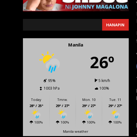
SEARCH
HANAPIN
Manila
26º
95%
5 km/h
1003 hPa
100%
Today
Tmrw.
Mon. 10
Tue. 11
28º / 25º
29º / 27º
29º / 27º
29º / 27º
100%
100%
100%
100%
Manila weather