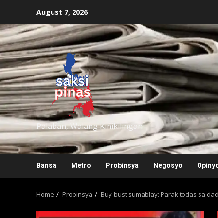
Skip
August 7, 2026
to
content
saksipinas
Palaban, Walang Kinikilingan
Bansa
Metro
Probinsya
Negosyo
Opiny
Home
Probinsya
Buy-bust sumablay: Parak todas sa dad