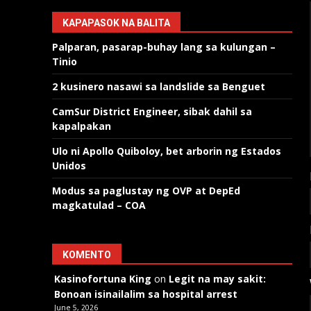
KAPAPASOK NA BALITA
Palparan, pasarap-buhay lang sa kulungan –
Tinio
2 kusinero nasawi sa landslide sa Benguet
CamSur District Engineer, sibak dahil sa
kapalpakan
Ulo ni Apollo Quiboloy, bet arborin ng Estados
Unidos
Modus sa paglustay ng OVP at DepEd
magkatulad – COA
KOMENTO
Kasinofortuna King
on
Legit na may sakit:
Bonoan isinailalim sa hospital arrest
June 5, 2026