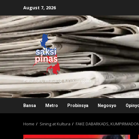
Skip
August 7, 2026
to
content
saksipinas
Palaban, Walang Kinikilingan
Bansa
Metro
Probinsya
Negosyo
Opiny
Home
Sining at Kultura
FAKE DABARKADS, KUMPIRMADON