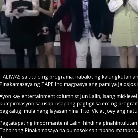
TALIWAS sa titulo ng programa, nabalot ng kalungkutan an
Pinakamasaya ng TAPE Inc. magpasya ang pamilya Jalosjos n
Ayon kay entertainment columnist Jun Lalin, isang mid-leve
kumpirmasyon sa usap-usapang pagtigil sa ere ng progr
pagkalugi mula nang layasan nina Tito, Vic at Joey ang natu
Pagtatapat ng impormante ni Lalin, hindi na pinahintulut
Tahanang Pinakamasaya na pumasok sa trabaho matapos a
2.