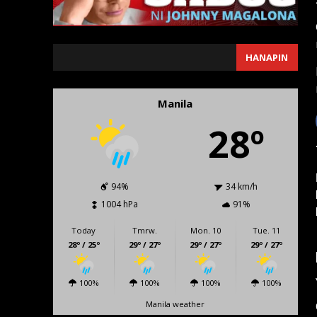
SEARCH
HANAPIN
Manila
28º
94%
34 km/h
1004 hPa
91%
Today
Tmrw.
Mon. 10
Tue. 11
28º / 25º
29º / 27º
29º / 27º
29º / 27º
100%
100%
100%
100%
Manila weather