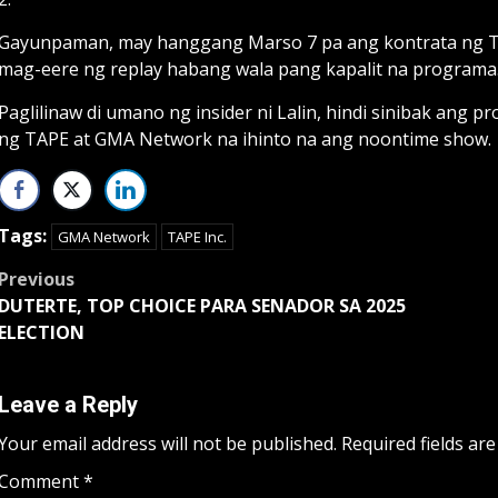
Gayunpaman, may hanggang Marso 7 pa ang kontrata ng T
mag-eere ng replay habang wala pang kapalit na programa
Paglilinaw di umano ng insider ni Lalin, hindi sinibak ang
ng TAPE at GMA Network na ihinto na ang noontime show.
Tags:
GMA Network
TAPE Inc.
Post
Previous
DUTERTE, TOP CHOICE PARA SENADOR SA 2025
navigation
ELECTION
Leave a Reply
Your email address will not be published.
Required fields ar
Comment
*