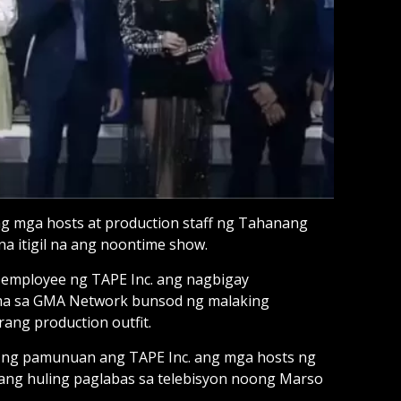
g mga hosts at production staff ng Tahanang
a itigil na ang noontime show.
l employee ng TAPE Inc. ang nagbigay
ama sa GMA Network bunsod ng malaking
rang production outfit.
an ng pamunuan ang TAPE Inc. ang mga hosts ng
ng huling paglabas sa telebisyon noong Marso