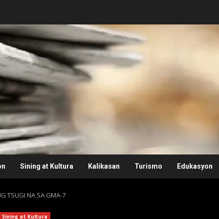
on
Sining at Kultura
Kalikasan
Turismo
Edukasyon
G TSUGI NA SA GMA-7
Sining at Kultura