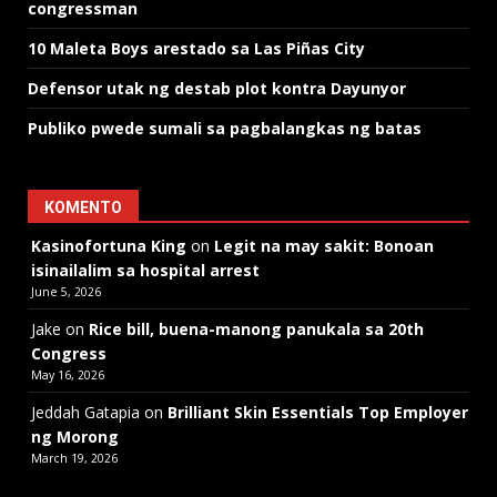
congressman
10 Maleta Boys arestado sa Las Piñas City
Defensor utak ng destab plot kontra Dayunyor
Publiko pwede sumali sa pagbalangkas ng batas
KOMENTO
Kasinofortuna King
on
Legit na may sakit: Bonoan
isinailalim sa hospital arrest
June 5, 2026
Jake
on
Rice bill, buena-manong panukala sa 20th
Congress
May 16, 2026
Jeddah Gatapia
on
Brilliant Skin Essentials Top Employer
ng Morong
March 19, 2026