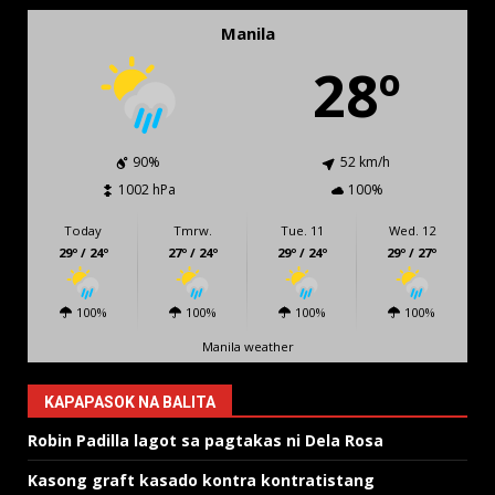
Manila
28º
90%
52 km/h
1002 hPa
100%
Today
Tmrw.
Tue. 11
Wed. 12
29º / 24º
27º / 24º
29º / 24º
29º / 27º
100%
100%
100%
100%
Manila weather
KAPAPASOK NA BALITA
Robin Padilla lagot sa pagtakas ni Dela Rosa
Kasong graft kasado kontra kontratistang