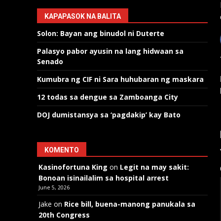
KAPAPASOK NA BALITA
Solon: Bayan ang binudol ni Duterte
Palasyo pabor ayusin na lang hidwaan sa
Senado
Kumubra ng CIF ni Sara huhubaran ng maskara
12 todas sa dengue sa Zamboanga City
DOJ dumistansya sa ‘pagdakip’ kay Bato
KOMENTO
Kasinofortuna King
on
Legit na may sakit:
Bonoan isinailalim sa hospital arrest
June 5, 2026
Jake
on
Rice bill, buena-manong panukala sa
20th Congress