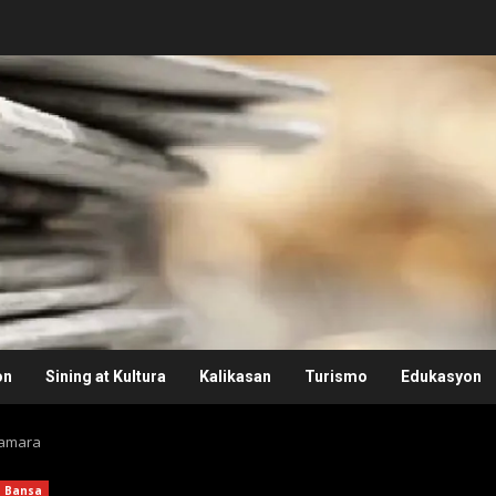
on
Sining at Kultura
Kalikasan
Turismo
Edukasyon
 Kamara
Bansa