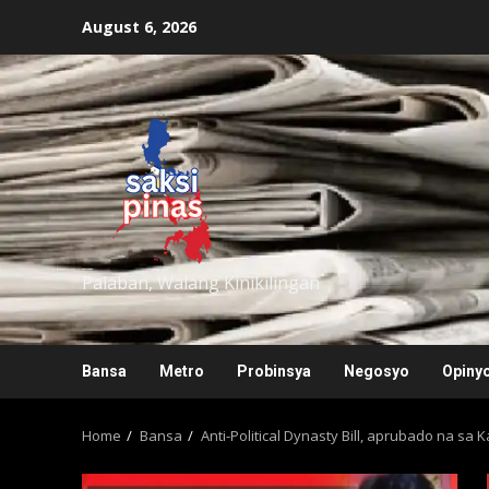
Skip
August 6, 2026
to
content
saksipinas
Palaban, Walang Kinikilingan
Bansa
Metro
Probinsya
Negosyo
Opiny
Home
Bansa
Anti-Political Dynasty Bill, aprubado na sa