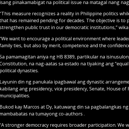
isang pinakamabigat na political issue na matagal nang na
“This measure recognizes a reality in Philippine politics wh
that has remained pending for decades. The objective is to 
strengthen public trust in our democratic institutions,” wik
“We want to encourage a political environment where leaders
family ties, but also by merit, competence and the confidence
Sa pamamagitan aniya ng HB 8389, partikular na isinusulong 
Constitution, na nag-aatas sa estado na tiyaking ang “equal 
political dynasties.
Layunin din ng panukala ipagbawal ang dynastic arrangements
kabilang ang presidency, vice presidency, Senate, House of R
municipalities.
Bukod kay Marcos at Dy, katuwang din sa pagbalangkas ng 
mambabatas na tumayong co-authors .
“A stronger democracy requires broader participation. We w