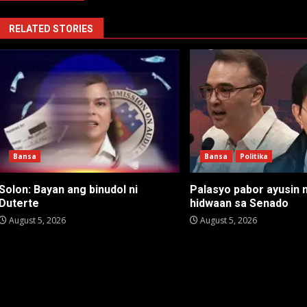
RELATED STORIES
Bansa
Bansa
Politika
Solon: Bayan ang binudol ni
Palasyo pabor ayusin 
Duterte
hidwaan sa Senado
August 5, 2026
August 5, 2026