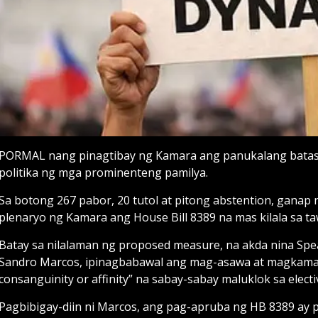
PORMAL nang pinagtibay ng Kamara ang panukalang batas 
politika ng mga prominenteng pamilya.
Sa botong 267 pabor, 20 tutol at pitong abstention, ganap 
plenaryo ng Kamara ang House Bill 8389 na mas kilala sa taw
Batay sa nilalaman ng proposed measure, na akda nina Spea
Sandro Marcos, ipinagbabawal ang mag-asawa at magkama
consanguinity or affinity” na sabay-sabay maluklok sa elective
Pagbibigay-diin ni Marcos, ang pag-apruba ng HB 8389 a