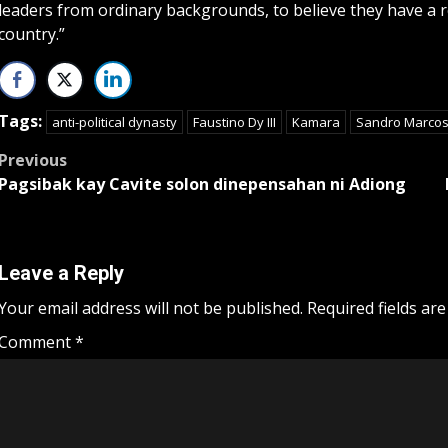
leaders from ordinary backgrounds, to believe they have a r
country.”
Tags:
anti-political dynasty
Faustino Dy III
Kamara
Sandro Marco
Post
Previous
Pagsibak kay Cavite solon dinepensahan ni Adiong
navigation
Leave a Reply
Your email address will not be published.
Required fields ar
Comment
*