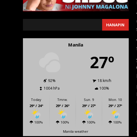
SEARCH
HANAPIN
Manila
27º
92%
18 km/h
1004 hPa
100%
Today
Tmrw.
Sun. 9
Mon. 10
29º / 24º
29º / 26º
29º / 27º
29º / 27º
100%
100%
100%
100%
Manila weather