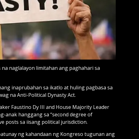
na naglalayon limitahan ang paghahari sa
nang inaprubahan sa ikatlo at huling pagbasa sa
ag na Anti-Political Dynasty Act.
ker Faustino Dy III and House Majority Leader
g-anak hanggang sa “second degree of
 posts sa iisang political jurisdiction.
y patunay ng kahandaan ng Kongreso tugunan ang