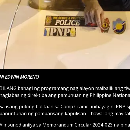
Ni EDWIN MORENO
BILANG bahagi ng programang naglalayon maibalik ang tiw
naglabas ng direktiba ang pamunuan ng Philippine National
Sa isang pulong balitaan sa Camp Crame, inihayag ni PNP 
panuntunan ng pambansang kapulisan – bawal ang may tat
Alinsunod aniiya sa Memorandum Circular 2024-023 na pin