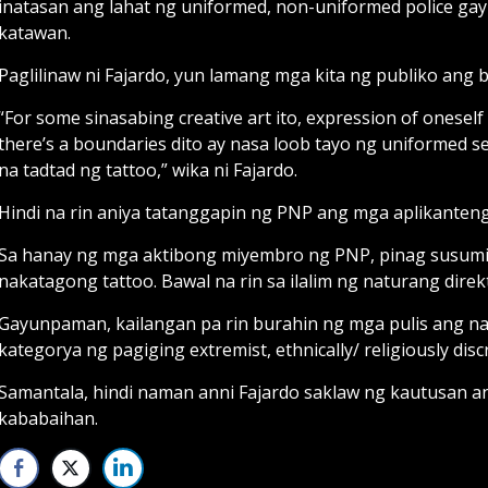
inatasan ang lahat ng uniformed, non-uniformed police gayu
katawan.
Paglilinaw ni Fajardo, yun lamang mga kita ng publiko ang 
“For some sinasabing creative art ito, expression of oneself be
there’s a boundaries dito ay nasa loob tayo ng uniformed se
na tadtad ng tattoo,” wika ni Fajardo.
Hindi na rin aniya tatanggapin ng PNP ang mga aplikanten
Sa hanay ng mga aktibong miyembro ng PNP, pinag susumite 
nakatagong tattoo. Bawal na rin sa ilalim ng naturang dir
Gayunpaman, kailangan pa rin burahin ng mga pulis ang n
kategorya ng pagiging extremist, ethnically/ religiously discr
Samantala, hindi naman anni Fajardo saklaw ng kautusan a
kababaihan.