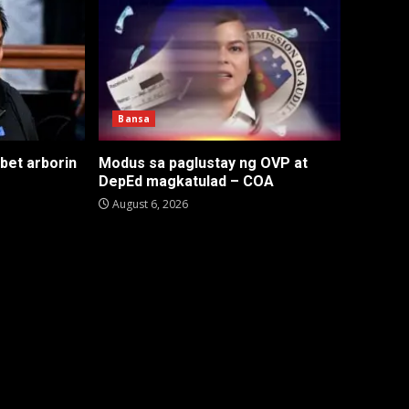
Bansa
 bet arborin
Modus sa paglustay ng OVP at
DepEd magkatulad – COA
August 6, 2026