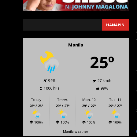
SEARCH
HANAPIN
Manila
25º
94%
27 km/h
1006 hPa
99%
Today
Tmrw.
Mon. 10
Tue. 11
28º / 25º
29º / 27º
29º / 27º
29º / 27º
100%
100%
100%
100%
Manila weather