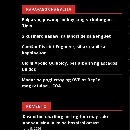
KAPAPASOK NA BALITA
Palparan, pasarap-buhay lang sa kulungan –
Tinio
2 kusinero nasawi sa landslide sa Benguet
CamSur District Engineer, sibak dahil sa
kapalpakan
Ulo ni Apollo Quiboloy, bet arborin ng Estados
Unidos
Modus sa paglustay ng OVP at DepEd
magkatulad – COA
KOMENTO
Kasinofortuna King
on
Legit na may sakit:
Bonoan isinailalim sa hospital arrest
June 5, 2026