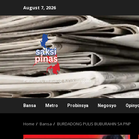
Skip
August 7, 2026
to
content
saksipinas
Palaban, Walang Kinikilingan
Bansa
Metro
Probinsya
Negosyo
Opiny
Home
Bansa
BURDADONG PULIS BUBURAHIN SA PNP