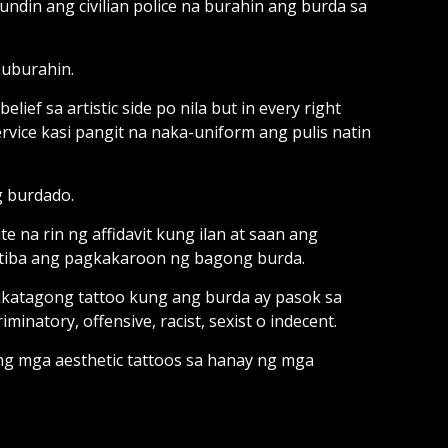
ndin ang civilian police na burahin ang burda sa
buburahin.
lief sa artistic side po nila but in every right
rvice kasi pangit na naka-uniform ang pulis natin
g burdado.
na rin ng affidavit kung ilan at saan ang
ektiba ang pagkakaroon ng bagong burda.
akatagong tattoo kung ang burda ay pasok sa
iminatory, offensive, racist, sexist o indecent.
ng mga aesthetic tattoos sa hanay ng mga