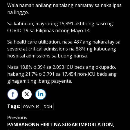
Wala naman anilang naitalang namatay sa nakalipas
na linggo.
Sa kabuuan, mayroong 15,891 aktibong kaso ng
COVID-19 sa Pilipinas nitong Mayo 14.
Sa healthcare utilization, nasa 437 ang nakaratay sa
severe at critical admissions na 8.8% ng kabuuang
hospital admissions sa buong bansa.
Nasa 18.8% o 394 sa 2,093 ICU beds ang okupado,
habang 21.7% o 3,791 sa 17,454 non-ICU beds ang
ginagamit ng ibang pasyente.
Tags:
COVID-19
DOH
Post
Previous
PANIBAGONG HIRIT NA SUGAR IMPORTATION,