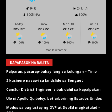
94%
24 km/h
1005 hPa
100%
Today
Tmrw.
Mon. 10
Tue. 11
28º / 25º
29º / 27º
29º / 27º
29º / 27º
100%
100%
100%
100%
Manila weather
KAPAPASOK NA BALITA
Palparan, pasarap-buhay lang sa kulungan – Tinio
2 kusinero nasawi sa landslide sa Benguet
CamSur District Engineer, sibak dahil sa kapalpakan
Ulo ni Apollo Quiboloy, bet arborin ng Estados Unidos
Modus sa paglustay ng OVP at DepEd magkatulad –