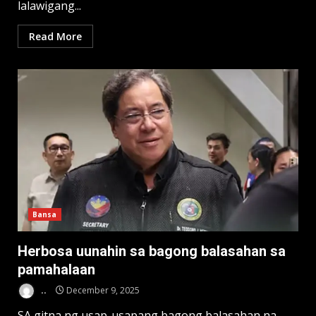
lalawigang...
Read More
Bansa
Herbosa uunahin sa bagong balasahan sa
pamahalaan
..
December 9, 2025
SA gitna ng usap-usapang bagong balasahan na