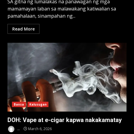
SA gitna ng lumalakas na panawagan ng mga
mamamayan laban sa malawakang katiwalian sa
pamahalaan, sinampahan ng...
Read More
Bansa
Kalusugan
DOH: Vape at e-cigar kapwa nakakamatay
..
March 6, 2026