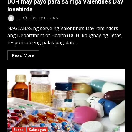
DOH may payo para sa mga Valentine’s Day
lovebirds
..
February 13, 2026
NAGLABAS ng serye ng Valentine’s Day reminders
ang Department of Health (DOH) kaugnay ng ligtas,
responsableng pakikipag-date...
Read More
Bansa
Kalusugan