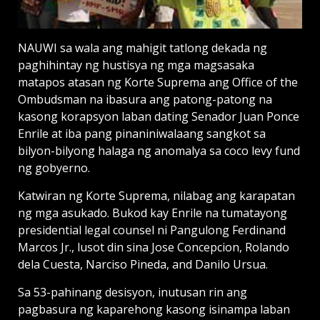
NAUWI sa wala ang mahigit tatlong dekada ng
paghihintay ng hustisya ng mga magsasaka
matapos atasan ng Korte Suprema ang Office of the
Ombudsman na ibasura ang patong-patong na
kasong korapsyon laban dating Senador Juan Ponce
Enrile at iba pang pinaniniwalaang sangkot sa
bilyon-bilyong halaga ng anomalya sa coco levy fund
ng gobyerno.
Katwiran ng Korte Suprema, nilabag ang karapatan
ng mga asukado. Bukod kay Enrile na tumatayong
presidential legal counsel ni Pangulong Ferdinand
Marcos Jr., lusot din sina Jose Concepcion, Rolando
dela Cuesta, Narciso Pineda, and Danilo Ursua.
Sa 53-pahinang desisyon, inutusan rin ang
pagbasura ng kaparehong kasong isinampa laban