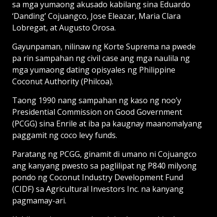
sa mga yumaong akusado kabilang sina Eduardo
‘Danding’ Cojuangco, Jose Eleazar, Maria Clara
Lobregat, at Augusto Orosa.
Gayunpaman, nilinaw ng Korte Suprema na pwede
pa rin sampahan ng civil case ang mga naulila ng
mga yumaong dating opisyales ng Philippine
Coconut Authority (Philcoa).
Taong 1990 nang sampahan ng kaso ng noo’y
Presidential Commission on Good Government
(PCGG) sina Enrile at iba pa kaugnay maanomalyang
paggamit ng coco levy funds.
Paratang ng PCGG, ginamit di umano ni Cojuangco
ang kanyang pwesto sa paglilipat ng P840 milyong
pondo ng Coconut Industry Development Fund
(CIDF) sa Agricultural Investors Inc. na kanyang
pagmamay-ari.