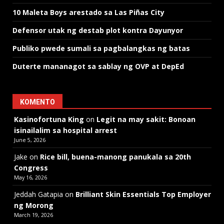
10 Maleta Boys arestado sa Las Piñas City
Defensor utak ng destab plot kontra Dayunyor
Publiko pwede sumali sa pagbalangkas ng batas
Duterte mananagot sa sablay ng OVP at DepEd
KOMENTO
Kasinofortuna King
on
Legit na may sakit: Bonoan
isinailalim sa hospital arrest
June 5, 2026
Jake
on
Rice bill, buena-manong panukala sa 20th
Congress
May 16, 2026
Jeddah Gatapia
on
Brilliant Skin Essentials Top Employer
ng Morong
March 19, 2026