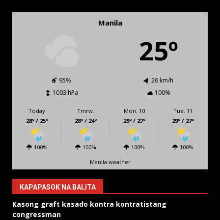
Manila
25º
95%
26 km/h
1003 hPa
100%
Today
Tmrw.
Mon. 10
Tue. 11
28º / 25º
28º / 24º
29º / 27º
29º / 27º
100%
100%
100%
100%
Manila weather
KAPAPASOK NA BALITA
Kasong graft kasado kontra kontratistang
congressman