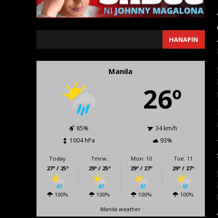
SEARCH
HANAPIN
Manila
26º
85%
34 km/h
1004 hPa
93%
Today
Tmrw.
Mon. 10
Tue. 11
27º / 25º
29º / 25º
29º / 27º
29º / 27º
100%
100%
100%
100%
Manila weather