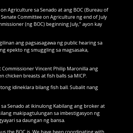
on Agriculture sa Senado at ang BOC (Bureau of
 Senate Committee on Agriculture ng end of July
issioner (ng BOC) beginning July,” ayon kay
ilinan ang pagsasagawa ng public hearing sa
 ang epekto ng smuggling sa magsasaka,
 Commissioner Vincent Philip Maronilla ang
 chicken breasts at fish balls sa MICP.
g idineklara bilang fish ball. Subalit nang
sa Senado at ikinulong Kabilang ang broker at
 silang makipagtulungan sa imbestigasyon ng
gyayari sa daungan ng bansa.
rious the BOC is. We have been coordinating with