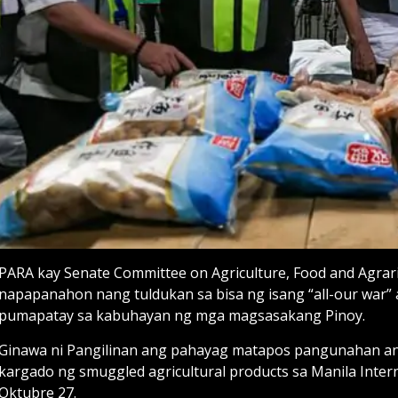
PARA kay Senate Committee on Agriculture, Food and Agrar
napapanahon nang tuldukan sa bisa ng isang “all-our wa
pumapatay sa kabuhayan ng mga magsasakang Pinoy.
Ginawa ni Pangilinan ang pahayag matapos pangunahan an
kargado ng smuggled agricultural products sa Manila Intern
Oktubre 27.