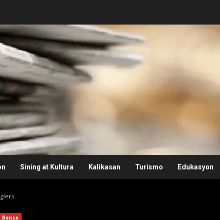
on
Sining at Kultura
Kalikasan
Turismo
Edukasyon
glers
Bansa