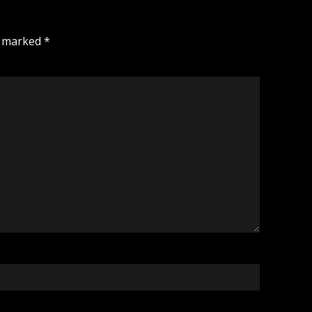
e marked
*