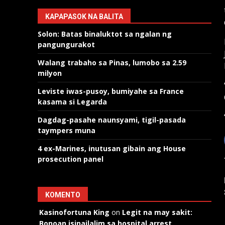
KAPAPASOK NA BALITA
Solon: Batas binaluktot sa ngalan ng
pangungurakot
Walang trabaho sa Pinas, lumobo sa 2.59
milyon
Leviste iwas-pusoy, bumiyahe sa France
kasama si Legarda
Dagdag-pasahe naunsyami, tigil-pasada
taympers muna
4 ex-Marines, inutusan gibain ang House
prosecution panel
KOMENTO
Kasinofortuna King
on
Legit na may sakit:
Bonoan isinailalim sa hospital arrest