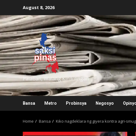
Skip
August 8, 2026
to
content
saksipinas
Palaban, Walang Kinikilingan
Bansa
Metro
Probinsya
Negosyo
Opiny
Home
Bansa
Kiko nagdeklara ng giyera kontra agri-smug