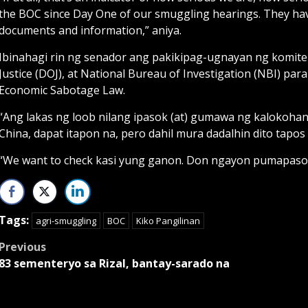
the BOC since Day One of our smuggling hearings. They hav
documents and information,” aniya.
Ibinahagi rin ng senador ang pakikipag-ugnayan ng komite
Justice (DOJ), at National Bureau of Investigation (NBI) pa
Economic Sabotage Law.
“Ang lakas ng loob nilang ipasok (at) gumawa ng kalokohan. Is
China, dapat itapon na, pero dahil mura dadalhin dito tapos 
“We want to check kasi yung ganon. Don ngayon pumapasok
Tags:
agri-smuggling
BOC
Kiko Pangilinan
Post
Previous
83 sementeryo sa Rizal, bantay-sarado na
navigation