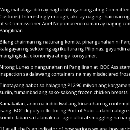
“Ang mahalaga dito ay nagtutulungan ang ating Committee 
Customs). Interestingly enough, ako ay naging chairman ng
at si Commissioner Ariel Nepomuceno naman ay naging comm
Pangilinan.
Bilang chairman ng naturang komite, pinangunahan ni Pang
kalagayan ng sektor ng agrikultura ng Pilipinas, gayundin
mangingisda, ekonomiya at mga konsyumer.
Nitong Lunes pinangunahan ni Pangilinan at BOC Assistant
inspection sa dalawang containers na may misdeclared frozen
Tinatayang aabot sa halagang P12.96 milyon ang kargamenton
suriin, tumambad ang sako-sakong frozen chicken breasts.
Kamakailan, anim na indibidwal ang kinasuhan ng contempt 
isang BOC deputy collector ng Port of Subic—dahil nabigo
komite laban sa talamak na agricultural smuggling na nan
“If at all, that’s an indicator of how serious we are, how se