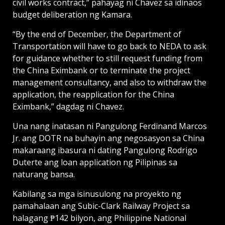
civil works contract,” pahayag ni Chavez sa idinaos
budget deliberation ng Kamara.
“By the end of December, the Department of
Transportation will have to go back to NEDA to ask
for guidance whether to still request funding from
the China Eximbank or to terminate the project
management consultancy, and also to withdraw the
application, the reapplication for the China
Eximbank,” dagdag ni Chavez.
Una nang inatasan ni Pangulong Ferdinand Marcos
Jr. ang DOTR na buhayin ang negosasyon sa China
makaraang ibasura ni dating Pangulong Rodrigo
Duterte ang loan application ng Pilipinas sa
naturang bansa.
Kabilang sa mga isinusulong na proyekto ng
pamahalaan ang Subic-Clark Railway Project sa
halagang ₱142 bilyon, ang Philippine National