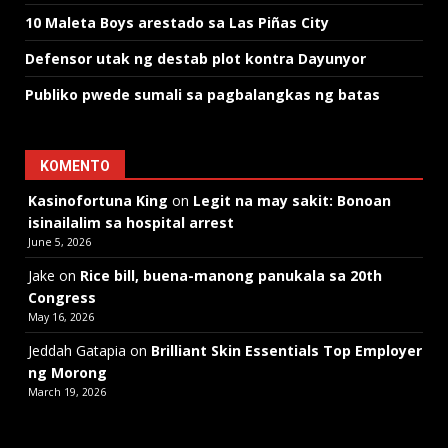
10 Maleta Boys arestado sa Las Piñas City
Defensor utak ng destab plot kontra Dayunyor
Publiko pwede sumali sa pagbalangkas ng batas
KOMENTO
Kasinofortuna King
on
Legit na may sakit: Bonoan
isinailalim sa hospital arrest
June 5, 2026
Jake
on
Rice bill, buena-manong panukala sa 20th
Congress
May 16, 2026
Jeddah Gatapia
on
Brilliant Skin Essentials Top Employer
ng Morong
March 19, 2026