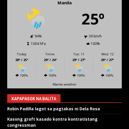
Manila
25º
94%
39 km/h
1004 hPa
100%
Today
Tmrw.
Tue. 11
Wed. 12
28º / 25º
29º / 24º
29º / 27º
29º / 27º
100%
100%
100%
100%
Manila weather
KAPAPASOK NA BALITA
Robin Padilla lagot sa pagtakas ni Dela Rosa
Kasong graft kasado kontra kontratistang
congressman