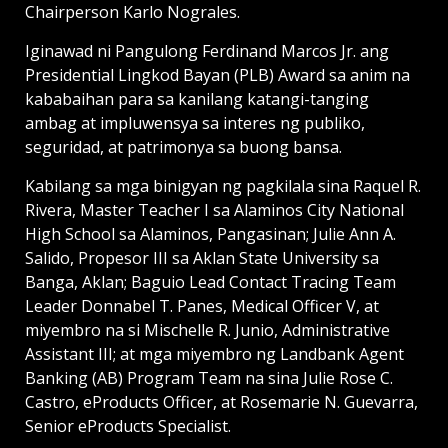
Chairperson Karlo Nograles.
Iginawad ni Pangulong Ferdinand Marcos Jr. ang
Presidential Lingkod Bayan (PLB) Award sa anim na
kababaihan para sa kanilang katangi-tanging
ambag at impluwensya sa interes ng publiko,
seguridad, at patrimonya sa buong bansa.
Kabilang sa mga binigyan ng pagkilala sina Raquel R.
Rivera, Master Teacher I sa Alaminos City National
High School sa Alaminos, Pangasinan; Julie Ann A.
Salido, Propesor III sa Aklan State University sa
Banga, Aklan; Baguio Lead Contact Tracing Team
Leader Donnabel T. Panes, Medical Officer V, at
miyembro na si Mischelle R. Junio, Administrative
Assistant III; at mga miyembro ng Landbank Agent
Banking (AB) Program Team na sina Julie Rose C.
Castro, eProducts Officer, at Rosemarie N. Guevarra,
Senior eProducts Specialist.