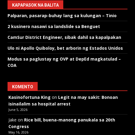
KAPAPASOK NA BALITA
Palparan, pasarap-buhay lang sa kulungan – Tinio
2 kusinero nasawi sa landslide sa Benguet
CamSur District Engineer, sibak dahil sa kapalpakan
Ulo ni Apollo Quiboloy, bet arborin ng Estados Unidos
Modus sa paglustay ng OVP at DepEd magkatulad –
COA
KOMENTO
Kasinofortuna King
on
Legit na may sakit: Bonoan
isinailalim sa hospital arrest
June 5, 2026
Jake
on
Rice bill, buena-manong panukala sa 20th
Congress
May 16, 2026