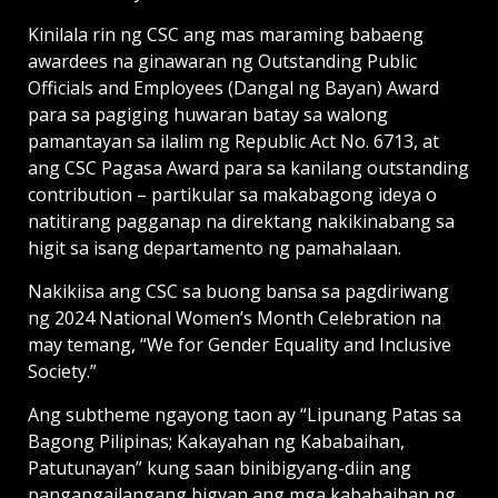
Kinilala rin ng CSC ang mas maraming babaeng
awardees na ginawaran ng Outstanding Public
Officials and Employees (Dangal ng Bayan) Award
para sa pagiging huwaran batay sa walong
pamantayan sa ilalim ng Republic Act No. 6713, at
ang CSC Pagasa Award para sa kanilang outstanding
contribution – partikular sa makabagong ideya o
natitirang pagganap na direktang nakikinabang sa
higit sa isang departamento ng pamahalaan.
Nakikiisa ang CSC sa buong bansa sa pagdiriwang
ng 2024 National Women’s Month Celebration na
may temang, “We for Gender Equality and Inclusive
Society.”
Ang subtheme ngayong taon ay “Lipunang Patas sa
Bagong Pilipinas; Kakayahan ng Kababaihan,
Patutunayan” kung saan binibigyang-diin ang
pangangailangang bigyan ang mga kababaihan ng