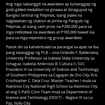
Ang mga nabanggit na awardees ay tumanggap ng
gold-gilded medallion na ginawa at itinaguyod ng
Bangko Sentral ng Pilipinas, isang plake na
naglalaman ng citation at pirma ng Pangulo ng
Pilipinas, at isang cash prize na P200,000 para sa
mga indibidwal na awardees at P100,000 bawat isa.
para sa mga miyembro ng group awardees.
Pasok din sa kahalintulad na parangal sa apat na iba
pang tatanggap ng PLB – sina Orlando F. Balderama,
University Professor sa Isabela State University sa
Echague, Isabela; Ambrosio B. Cultura II, SUC
President IV sa University of Science and Technology
of Southern Philippines sa Cagayan de Oro City; Kris
Cristhopher C. Dela Cruz, Master Teacher I mula sa
Alaminos City National High School sa Alaminos City;
at ang S-PaSS Core Team mula sa Department of
Science and Technology (DOST) – Region VI sa La
Paz, Iloilo City.