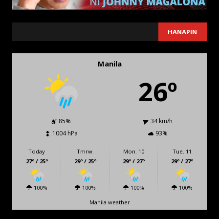
SEARCH
HANAPIN
Manila
26º
85%
34 km/h
1004 hPa
93%
Today
Tmrw.
Mon. 10
Tue. 11
27º / 25º
29º / 25º
29º / 27º
29º / 27º
100%
100%
100%
100%
Manila weather