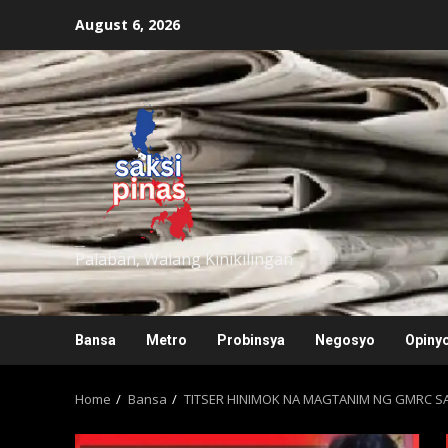
Skip
August 6, 2026
to
content
saksipinas
Palaban, Walang Kinikilingan
Bansa
Metro
Probinsya
Negosyo
Opiny
Home
Bansa
TITSER HINIMOK NA MAGTANIM NG GMRC S