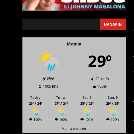
SEARCH
HANAPIN
Manila
29º
85%
23 km/h
1005 hPa
100%
Today
Tmrw.
Sat. 8
Sun. 9
26º / 24º
27º / 24º
28º / 26º
29º / 28º
100%
100%
100%
100%
Manila weather