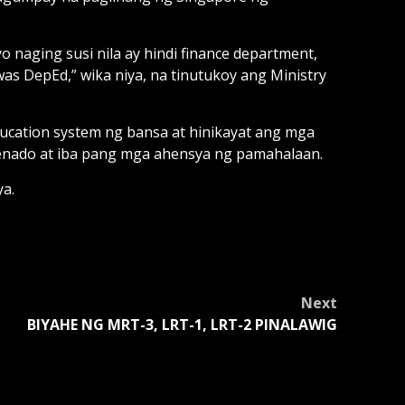
o naging susi nila ay hindi finance department,
 was DepEd,” wika niya, na tinutukoy ang Ministry
ucation system ng bansa at hinikayat ang mga
enado at iba pang mga ahensya ng pamahalaan.
ya.
Next
BIYAHE NG MRT-3, LRT-1, LRT-2 PINALAWIG