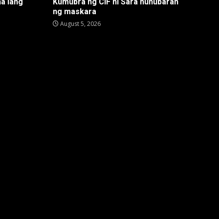
na lang
Kumubra ng CIF ni Sara huhubaran
ng maskara
August 5, 2026