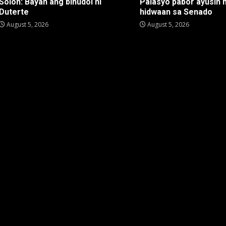
Solon: Bayan ang binudol ni
Palasyo pabor ayusin 
Duterte
hidwaan sa Senado
August 5, 2026
August 5, 2026