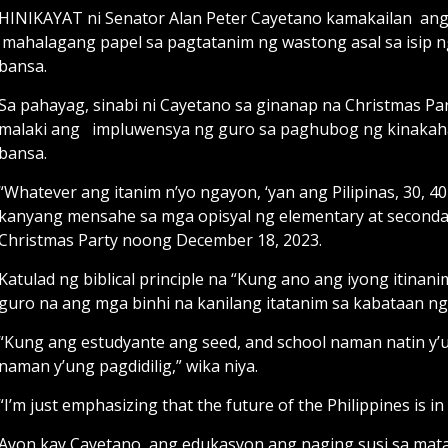
HINIKAYAT ni Senator Alan Peter Cayetano kamakailan ang
mahalagang papel sa pagtatanim ng wastong asal sa isip 
bansa.
Sa pahayag, sinabi ni Cayetano sa ginanap na Christmas Part
malaki ang impluwensya ng guro sa paghubog ng kinakahar
bansa.
“Whatever ang itanim n’yo ngayon, ‘yan ang Pilipinas, 30, 
kanyang mensahe sa mga opisyal ng elementary at secondar
Christmas Party noong December 18, 2023.
Katulad ng biblical principle na “Kung ano ang iyong itinani
guro na ang mga binhi na kanilang itatanim sa kabataan n
“Kung ang estudyante ang seed, and school naman natin y’u
naman y’ung pagdidilig,” wika niya.
“I’m just emphasizing that the future of the Philippines is i
Ayon kay Cayetano, ang edukasyon ang naging susi sa ma