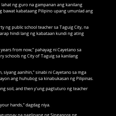
 lahat ng guro na gampanan ang kanilang
ng bawat kabataang Pilipino upang umunlad ang
y ng public school teacher sa Taguig City, na
ap hindi lang ng kabataan kundi ng ating
40 years from now,” pahayag ni Cayetano sa
y schools ng City of Taguig sa kanilang
m, siyang aanihin,” sinabi ni Cayetano sa mga
gayon ang huhubog sa kinabukasan ng Pilipinas.
ng soil, and then y’ung pagtuturo ng teacher
n your hands,” dagdag niya.
tagumpay na paglinang ng Singapore ng