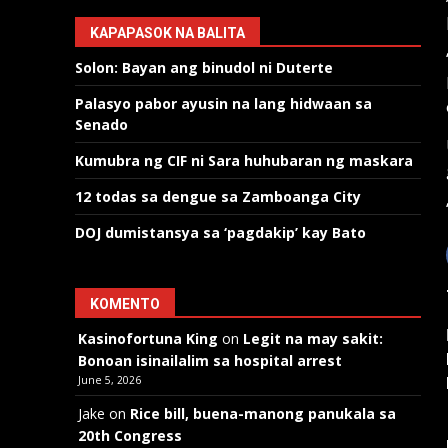
KAPAPASOK NA BALITA
Solon: Bayan ang binudol ni Duterte
Palasyo pabor ayusin na lang hidwaan sa
Senado
Kumubra ng CIF ni Sara huhubaran ng maskara
12 todas sa dengue sa Zamboanga City
DOJ dumistansya sa ‘pagdakip’ kay Bato
KOMENTO
Kasinofortuna King
on
Legit na may sakit:
Bonoan isinailalim sa hospital arrest
June 5, 2026
Jake
on
Rice bill, buena-manong panukala sa
20th Congress