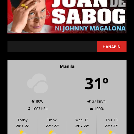
SEARCH
HANAPIN
Manila
31º
80%
37 km/h
1003 hPa
100%
Today
Tmrw.
Wed. 12
Thu. 13
28º / 25º
29º / 27º
29º / 27º
29º / 27º