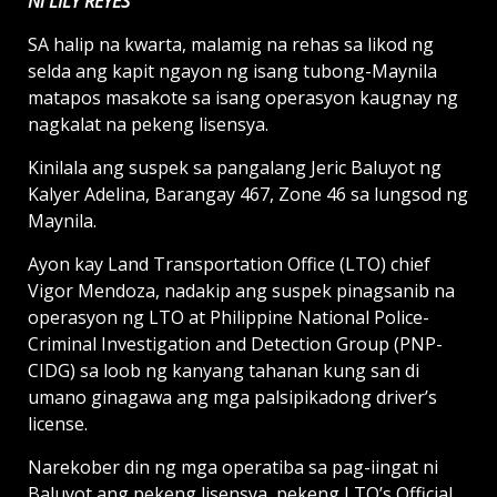
Ni LILY REYES
SA halip na kwarta, malamig na rehas sa likod ng
selda ang kapit ngayon ng isang tubong-Maynila
matapos masakote sa isang operasyon kaugnay ng
nagkalat na pekeng lisensya.
Kinilala ang suspek sa pangalang Jeric Baluyot ng
Kalyer Adelina, Barangay 467, Zone 46 sa lungsod ng
Maynila.
Ayon kay Land Transportation Office (LTO) chief
Vigor Mendoza, nadakip ang suspek pinagsanib na
operasyon ng LTO at Philippine National Police-
Criminal Investigation and Detection Group (PNP-
CIDG) sa loob ng kanyang tahanan kung san di
umano ginagawa ang mga palsipikadong driver’s
license.
Narekober din ng mga operatiba sa pag-iingat ni
Baluyot ang pekeng lisensya, pekeng LTO’s Official