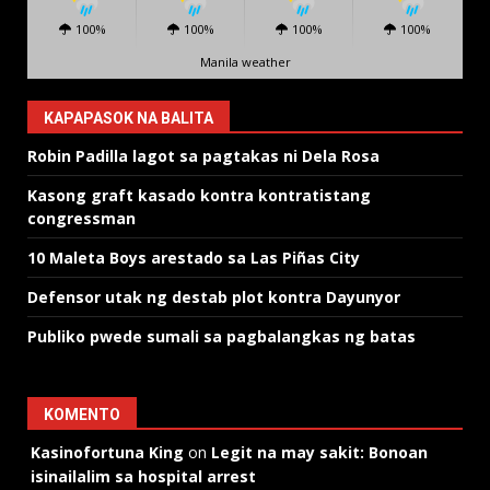
100%
100%
100%
100%
Manila weather
KAPAPASOK NA BALITA
Robin Padilla lagot sa pagtakas ni Dela Rosa
Kasong graft kasado kontra kontratistang
congressman
10 Maleta Boys arestado sa Las Piñas City
Defensor utak ng destab plot kontra Dayunyor
Publiko pwede sumali sa pagbalangkas ng batas
KOMENTO
Kasinofortuna King
on
Legit na may sakit: Bonoan
isinailalim sa hospital arrest