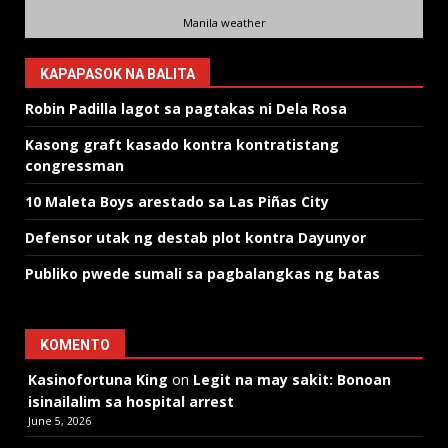
Manila weather
KAPAPASOK NA BALITA
Robin Padilla lagot sa pagtakas ni Dela Rosa
Kasong graft kasado kontra kontratistang
congressman
10 Maleta Boys arestado sa Las Piñas City
Defensor utak ng destab plot kontra Dayunyor
Publiko pwede sumali sa pagbalangkas ng batas
KOMENTO
Kasinofortuna King
on
Legit na may sakit: Bonoan
isinailalim sa hospital arrest
June 5, 2026