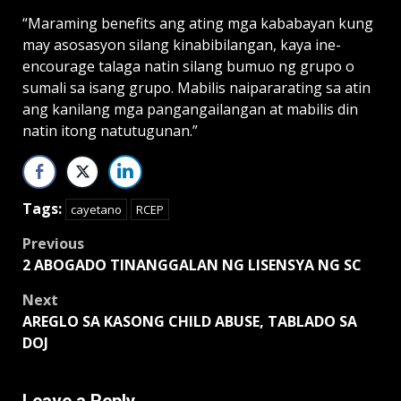
“Maraming benefits ang ating mga kababayan kung
may asosasyon silang kinabibilangan, kaya ine-
encourage talaga natin silang bumuo ng grupo o
sumali sa isang grupo. Mabilis naipararating sa atin
ang kanilang mga pangangailangan at mabilis din
natin itong natutugunan.”
Tags:
cayetano
RCEP
Post
Previous
2 ABOGADO TINANGGALAN NG LISENSYA NG SC
navigation
Next
AREGLO SA KASONG CHILD ABUSE, TABLADO SA
DOJ
Leave a Reply