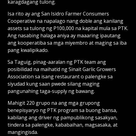
karagdagang tulong.
Isa rito ay ang San Isidro Farmer Consumers
Cooperative na napalago nang doble ang kanilang
assets sa tulong ng P100,000 na kapital mula sa PTK.
Ang nasabing halaga aniya ay maaaring ipautang
ang kooperatiba sa mga miyembro at maging sa iba
pang kwalipikado.
Sa Taguig, pinag-aaralan ng PTK team ang
posibilidad na maihatid ng Sinait Garlic Growers
Association sa isang restaurant o palengke sa
siyudad kung saan pwede silang maging
pangunahing taga-supply ng bawang.
Mahigit 220 grupo na ang mga grupong
benepisyaryo ng PTK program sa buong bansa,
kabilang ang driver ng pampublikong sasakyan,
tindera sa palengke, kababaihan, magsasaka, at
mangingisda.