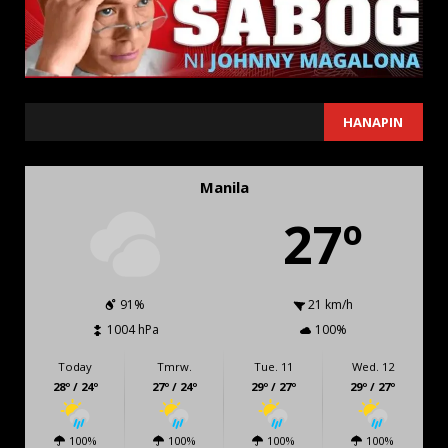
SEARCH
HANAPIN
Manila
27º
91%
21 km/h
1004 hPa
100%
Today
Tmrw.
Tue. 11
Wed. 12
28º / 24º
27º / 24º
29º / 27º
29º / 27º
100%
100%
100%
100%