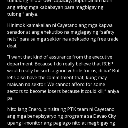
tumulong in our own capacity, pupuntahan natin
ang ating mga kababayan para magbigay ng
tulong,” aniya.
Hinimok kamakailan ni Cayetano ang mga kapwa
senador at ang ehekutibo na maglagay ng “safety
nets” para sa mga sektor na apektado ng free trade
deal.
“I want that kind of assurance from the executive
department. Because I do really believe that RCEP
would really be such a good vehicle for us, di ba? But
let’s also have the commitment that, kung may
maiwan na sektor. We cannot afford for some
sectors to become losers because it could kill,” aniya
pa.
Nito lang Enero, binisita ng PTK team ni Cayetano
ang mga benepisyaryo ng programa sa Davao City
upang i-monitor ang paglago nito at magbigay ng