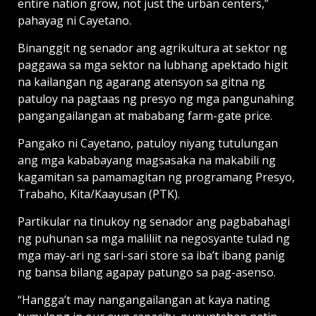
entire nation grow, not just the urban centers,”
pahayag ni Cayetano.
Binanggit ng senador ang agrikultura at sektor ng
paggawa sa mga sektor na lubhang apektado higit
na kailangan ng agarang atensyon sa gitna ng
patuloy na pagtaas ng presyo ng mga pangunahing
pangangailangan at mababang farm-gate price.
Pangako ni Cayetano, patuloy niyang tutulungan
ang mga kababayang magsasaka na makabili ng
kagamitan sa pamamagitan ng programang Presyo,
Trabaho, Kita/Kaayusan (PTK).
Partikular na tinukoy ng senador ang pagbabahagi
ng puhunan sa mga maliliit na negosyante tulad ng
mga may-ari ng sari-sari store sa iba’t ibang panig
ng bansa bilang agapay patungo sa pag-asenso.
“Hangga’t may nangangailangan at kaya nating